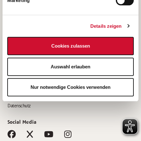
Marketing
Bewerbungstipps
Bewerbung als Altenpfleger*in
Details zeigen
Bewerbung als Krankenpfleger*in
Bewerbung als Altenpflegehelfer*in
Cookies zulassen
Bewerbung als Erzieher*in
Service
Auswahl erlauben
AWO Gliederungen nach Bundesland
Stellenangebote nach Bundesländern
Nur notwendige Cookies verwenden
Sitemap
Impressum
Datenschutz
Social Media