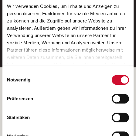
Wir verwenden Cookies, um Inhalte und Anzeigen zu
Neue Stellen per E-Mail.
personalisieren, Funktionen für soziale Medien anbieten
zu können und die Zugriffe auf unsere Website zu
Ein kostenloser Service von AWO
analysieren. Außerdem geben wir Informationen zu Ihrer
Jobs.
Verwendung unserer Website an unsere Partner für
soziale Medien, Werbung und Analysen weiter. Unsere
E-Mail-Adresse eintragen
Partner führen diese Informationen möglicherweise mit
weiteren Daten zusammen, die Sie ihnen bereitgestellt
haben oder die sie im Rahmen Ihrer Nutzung der Dienste
gesammelt haben.
Einwilligungsauswahl
Wenn Sie auf „Cookies zulassen“ klicken, so stimmen
Betreiber der Webseite
Notwendig
Sie der Speicherung sämtlicher Cookies zu. Sie können
Garitz Bewirtschaftungsbetriebe GmbH
Ihre Einwilligung selbstverständlich jederzeit widerrufen,
Kantstraße 45a
Präferenzen
indem Sie die Cookie-Einstellungen aufrufen und diese
97074 Würzburg
abändern. Weitere Informationen finden Sie in
(Ein Tochterunternehmen des AWO Bezirksverbandes Unterfranken
unserer
Datenschutzerklärung
.
Statistiken
e.V.)
Bitte senden Sie an diese Anschrift keine Bewerbungen.