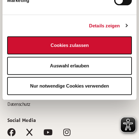
Marketing
Bewerbungstipps
Bewerbung als Altenpfleger*in
Details zeigen
Bewerbung als Krankenpfleger*in
Bewerbung als Altenpflegehelfer*in
Cookies zulassen
Bewerbung als Erzieher*in
Service
Auswahl erlauben
AWO Gliederungen nach Bundesland
Stellenangebote nach Bundesländern
Nur notwendige Cookies verwenden
Sitemap
Impressum
Datenschutz
Social Media