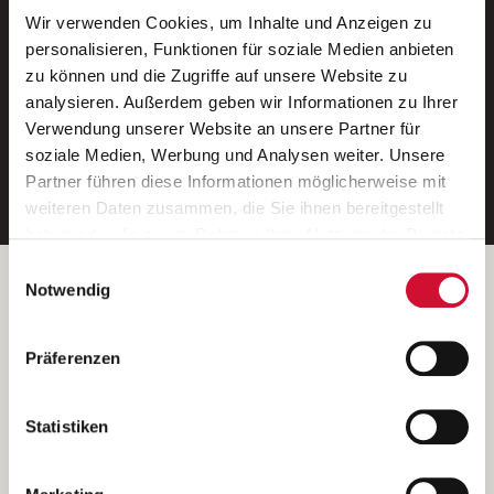
Wir verwenden Cookies, um Inhalte und Anzeigen zu
Neue Stellen per E-Mail.
personalisieren, Funktionen für soziale Medien anbieten
zu können und die Zugriffe auf unsere Website zu
Ein kostenloser Service von AWO
analysieren. Außerdem geben wir Informationen zu Ihrer
Jobs.
Verwendung unserer Website an unsere Partner für
soziale Medien, Werbung und Analysen weiter. Unsere
E-Mail-Adresse eintragen
Partner führen diese Informationen möglicherweise mit
weiteren Daten zusammen, die Sie ihnen bereitgestellt
haben oder die sie im Rahmen Ihrer Nutzung der Dienste
gesammelt haben.
Einwilligungsauswahl
Wenn Sie auf „Cookies zulassen“ klicken, so stimmen
Betreiber der Webseite
Notwendig
Sie der Speicherung sämtlicher Cookies zu. Sie können
Garitz Bewirtschaftungsbetriebe GmbH
Ihre Einwilligung selbstverständlich jederzeit widerrufen,
Kantstraße 45a
Präferenzen
indem Sie die Cookie-Einstellungen aufrufen und diese
97074 Würzburg
abändern. Weitere Informationen finden Sie in
(Ein Tochterunternehmen des AWO Bezirksverbandes Unterfranken
unserer
Datenschutzerklärung
.
Statistiken
e.V.)
Bitte senden Sie an diese Anschrift keine Bewerbungen.