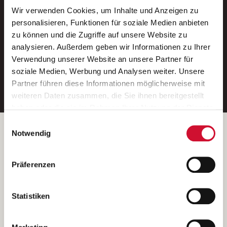
Wir verwenden Cookies, um Inhalte und Anzeigen zu
Neue Stellen per E-Mail.
personalisieren, Funktionen für soziale Medien anbieten
zu können und die Zugriffe auf unsere Website zu
Ein kostenloser Service von AWO
analysieren. Außerdem geben wir Informationen zu Ihrer
Jobs.
Verwendung unserer Website an unsere Partner für
soziale Medien, Werbung und Analysen weiter. Unsere
E-Mail-Adresse eintragen
Partner führen diese Informationen möglicherweise mit
weiteren Daten zusammen, die Sie ihnen bereitgestellt
haben oder die sie im Rahmen Ihrer Nutzung der Dienste
gesammelt haben.
Einwilligungsauswahl
Wenn Sie auf „Cookies zulassen“ klicken, so stimmen
Betreiber der Webseite
Notwendig
Sie der Speicherung sämtlicher Cookies zu. Sie können
Garitz Bewirtschaftungsbetriebe GmbH
Ihre Einwilligung selbstverständlich jederzeit widerrufen,
Kantstraße 45a
Präferenzen
indem Sie die Cookie-Einstellungen aufrufen und diese
97074 Würzburg
abändern. Weitere Informationen finden Sie in
(Ein Tochterunternehmen des AWO Bezirksverbandes Unterfranken
unserer
Datenschutzerklärung
.
Statistiken
e.V.)
Bitte senden Sie an diese Anschrift keine Bewerbungen.