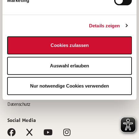
Marketing
Bewerbungstipps
Bewerbung als Altenpfleger*in
Details zeigen
Bewerbung als Krankenpfleger*in
Bewerbung als Altenpflegehelfer*in
Cookies zulassen
Bewerbung als Erzieher*in
Service
Auswahl erlauben
AWO Gliederungen nach Bundesland
Stellenangebote nach Bundesländern
Nur notwendige Cookies verwenden
Sitemap
Impressum
Datenschutz
Social Media