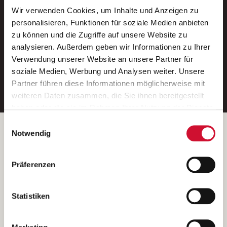
Wir verwenden Cookies, um Inhalte und Anzeigen zu
Neue Stellen per E-Mail.
personalisieren, Funktionen für soziale Medien anbieten
zu können und die Zugriffe auf unsere Website zu
Ein kostenloser Service von AWO
analysieren. Außerdem geben wir Informationen zu Ihrer
Jobs.
Verwendung unserer Website an unsere Partner für
soziale Medien, Werbung und Analysen weiter. Unsere
E-Mail-Adresse eintragen
Partner führen diese Informationen möglicherweise mit
weiteren Daten zusammen, die Sie ihnen bereitgestellt
haben oder die sie im Rahmen Ihrer Nutzung der Dienste
gesammelt haben.
Einwilligungsauswahl
Wenn Sie auf „Cookies zulassen“ klicken, so stimmen
Betreiber der Webseite
Notwendig
Sie der Speicherung sämtlicher Cookies zu. Sie können
Garitz Bewirtschaftungsbetriebe GmbH
Ihre Einwilligung selbstverständlich jederzeit widerrufen,
Kantstraße 45a
Präferenzen
indem Sie die Cookie-Einstellungen aufrufen und diese
97074 Würzburg
abändern. Weitere Informationen finden Sie in
(Ein Tochterunternehmen des AWO Bezirksverbandes Unterfranken
unserer
Datenschutzerklärung
.
Statistiken
e.V.)
Bitte senden Sie an diese Anschrift keine Bewerbungen.