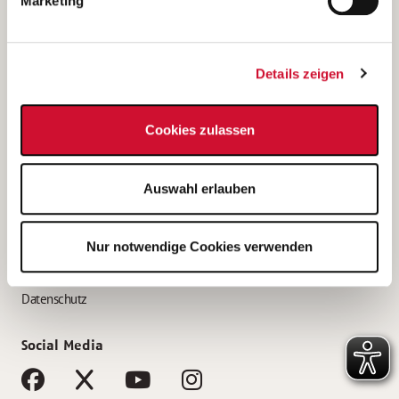
Marketing
Bewerbungstipps
Bewerbung als Altenpfleger*in
Details zeigen
Bewerbung als Krankenpfleger*in
Bewerbung als Altenpflegehelfer*in
Cookies zulassen
Bewerbung als Erzieher*in
Service
Auswahl erlauben
AWO Gliederungen nach Bundesland
Stellenangebote nach Bundesländern
Nur notwendige Cookies verwenden
Sitemap
Impressum
Datenschutz
Social Media