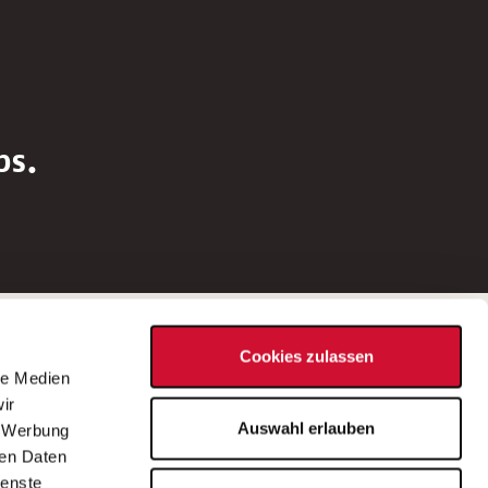
bs.
Social Media
Cookies zulassen
d
le Medien
rn
ir
Bei Fragen zu einer Stellenausschreibung
Auswahl erlauben
, Werbung
wenden Sie sich bitte an die*den in der
ren Daten
Stellenausschreibung genannte*n
ienste