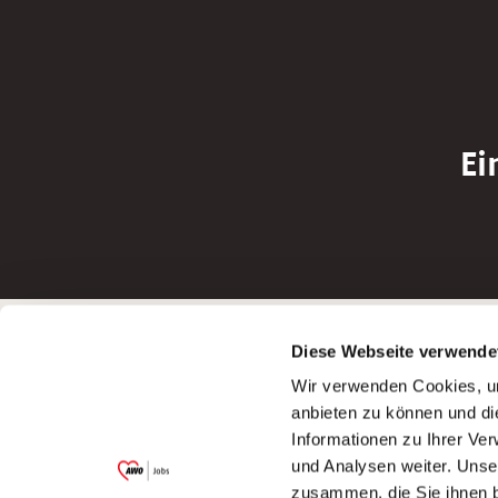
Ei
Betreiber der Webseite
Bewerbun
Diese Webseite verwende
Garitz Bewirtschaftungsbetriebe GmbH
Bewerbung a
Wir verwenden Cookies, um
Kantstraße 45a
Bewerbung a
anbieten zu können und di
97074 Würzburg
Bewerbung a
Informationen zu Ihrer Ve
(Ein Tochterunternehmen des AWO
Bewerbung a
und Analysen weiter. Unse
Bezirksverbandes Unterfranken e.V.)
zusammen, die Sie ihnen b