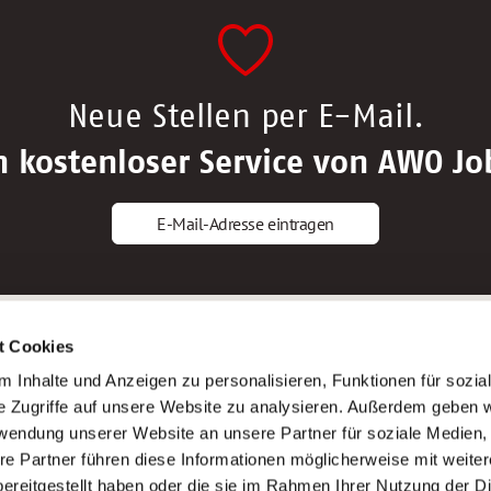
Neue Stellen per E-Mail.
n kostenloser Service von AWO Jo
E-Mail-Adresse eintragen
gstipps
Service
t Cookies
ls Altenpfleger*in
AWO Gliederungen nach Bundeslan
 Inhalte und Anzeigen zu personalisieren, Funktionen für sozia
ls Krankenpfleger*in
Stellenangebote nach Bundeslände
e Zugriffe auf unsere Website zu analysieren. Außerdem geben w
ls Altenpflegehelfer*in
Sitemap
rwendung unserer Website an unsere Partner für soziale Medien
ls Erzieher*in
Impressum
re Partner führen diese Informationen möglicherweise mit weite
Datenschutz
ereitgestellt haben oder die sie im Rahmen Ihrer Nutzung der D