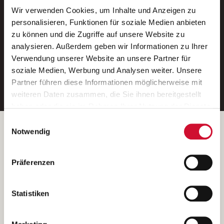
Wir verwenden Cookies, um Inhalte und Anzeigen zu
Neue Stellen per E-Mail.
personalisieren, Funktionen für soziale Medien anbieten
zu können und die Zugriffe auf unsere Website zu
Ein kostenloser Service von AWO
analysieren. Außerdem geben wir Informationen zu Ihrer
Jobs.
Verwendung unserer Website an unsere Partner für
soziale Medien, Werbung und Analysen weiter. Unsere
E-Mail-Adresse eintragen
Partner führen diese Informationen möglicherweise mit
weiteren Daten zusammen, die Sie ihnen bereitgestellt
haben oder die sie im Rahmen Ihrer Nutzung der Dienste
gesammelt haben.
Einwilligungsauswahl
Wenn Sie auf „Cookies zulassen“ klicken, so stimmen
Betreiber der Webseite
Notwendig
Sie der Speicherung sämtlicher Cookies zu. Sie können
Garitz Bewirtschaftungsbetriebe GmbH
Ihre Einwilligung selbstverständlich jederzeit widerrufen,
Kantstraße 45a
Präferenzen
indem Sie die Cookie-Einstellungen aufrufen und diese
97074 Würzburg
abändern. Weitere Informationen finden Sie in
(Ein Tochterunternehmen des AWO Bezirksverbandes Unterfranken
unserer
Datenschutzerklärung
.
Statistiken
e.V.)
Bitte senden Sie an diese Anschrift keine Bewerbungen.