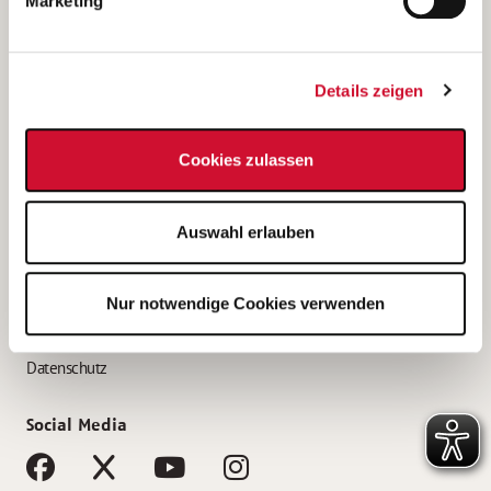
Marketing
Bewerbungstipps
Bewerbung als Altenpfleger*in
Details zeigen
Bewerbung als Krankenpfleger*in
Bewerbung als Altenpflegehelfer*in
Cookies zulassen
Bewerbung als Erzieher*in
Service
Auswahl erlauben
AWO Gliederungen nach Bundesland
Stellenangebote nach Bundesländern
Nur notwendige Cookies verwenden
Sitemap
Impressum
Datenschutz
Social Media