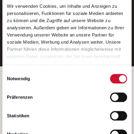
Wir verwenden Cookies, um Inhalte und Anzeigen zu
Neue Stellen per E-Mail.
personalisieren, Funktionen für soziale Medien anbieten
zu können und die Zugriffe auf unsere Website zu
Ein kostenloser Service von AWO
analysieren. Außerdem geben wir Informationen zu Ihrer
Jobs.
Verwendung unserer Website an unsere Partner für
soziale Medien, Werbung und Analysen weiter. Unsere
E-Mail-Adresse eintragen
Partner führen diese Informationen möglicherweise mit
weiteren Daten zusammen, die Sie ihnen bereitgestellt
haben oder die sie im Rahmen Ihrer Nutzung der Dienste
gesammelt haben.
Einwilligungsauswahl
Wenn Sie auf „Cookies zulassen“ klicken, so stimmen
Betreiber der Webseite
Notwendig
Sie der Speicherung sämtlicher Cookies zu. Sie können
Garitz Bewirtschaftungsbetriebe GmbH
Ihre Einwilligung selbstverständlich jederzeit widerrufen,
Kantstraße 45a
Präferenzen
indem Sie die Cookie-Einstellungen aufrufen und diese
97074 Würzburg
abändern. Weitere Informationen finden Sie in
(Ein Tochterunternehmen des AWO Bezirksverbandes Unterfranken
unserer
Datenschutzerklärung
.
Statistiken
e.V.)
Bitte senden Sie an diese Anschrift keine Bewerbungen.