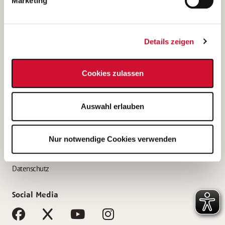
Marketing
Bewerbungstipps
Bewerbung als Altenpfleger*in
Details zeigen
Bewerbung als Krankenpfleger*in
Bewerbung als Altenpflegehelfer*in
Cookies zulassen
Bewerbung als Erzieher*in
Service
Auswahl erlauben
AWO Gliederungen nach Bundesland
Stellenangebote nach Bundesländern
Nur notwendige Cookies verwenden
Sitemap
Impressum
Datenschutz
Social Media