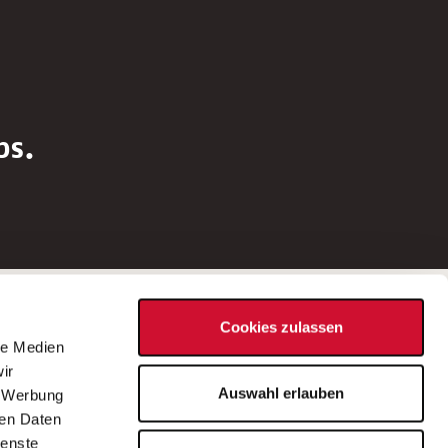
bs.
Social Media
Cookies zulassen
d
le Medien
rn
ir
Bei Fragen zu einer Stellenausschreibung
Auswahl erlauben
, Werbung
wenden Sie sich bitte an die*den in der
ren Daten
Stellenausschreibung genannte*n
ienste