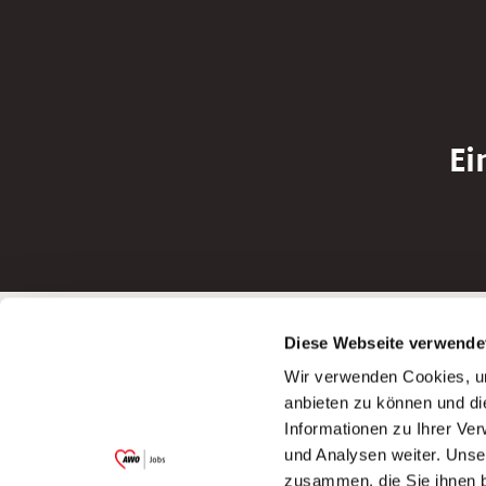
Ei
Betreiber der Webseite
Bewerbun
Diese Webseite verwende
Garitz Bewirtschaftungsbetriebe GmbH
Bewerbung a
Wir verwenden Cookies, um
Kantstraße 45a
Bewerbung a
anbieten zu können und di
97074 Würzburg
Bewerbung a
Informationen zu Ihrer Ve
(Ein Tochterunternehmen des AWO
Bewerbung a
und Analysen weiter. Unse
Bezirksverbandes Unterfranken e.V.)
zusammen, die Sie ihnen b