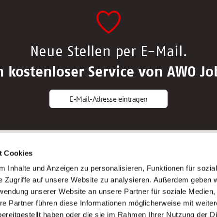
Neue Stellen per E-Mail.
n kostenloser Service von AWO Jo
E-Mail-Adresse eintragen
gstipps
Service
t Cookies
ls Altenpfleger*in
AWO Gliederungen nach Bundeslan
 Inhalte und Anzeigen zu personalisieren, Funktionen für sozia
ls Krankenpfleger*in
Stellenangebote nach Bundeslände
e Zugriffe auf unsere Website zu analysieren. Außerdem geben w
ls Altenpflegehelfer*in
Sitemap
rwendung unserer Website an unsere Partner für soziale Medien
ls Erzieher*in
Impressum
re Partner führen diese Informationen möglicherweise mit weite
Datenschutz
ereitgestellt haben oder die sie im Rahmen Ihrer Nutzung der D