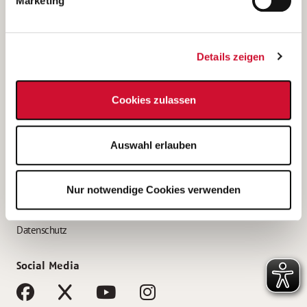
Marketing
Bewerbungstipps
Bewerbung als Altenpfleger*in
Details zeigen
Bewerbung als Krankenpfleger*in
Bewerbung als Altenpflegehelfer*in
Cookies zulassen
Bewerbung als Erzieher*in
Service
Auswahl erlauben
AWO Gliederungen nach Bundesland
Stellenangebote nach Bundesländern
Nur notwendige Cookies verwenden
Sitemap
Impressum
Datenschutz
Social Media