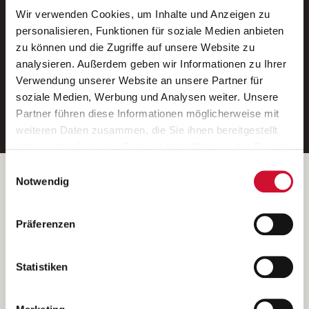
Wir verwenden Cookies, um Inhalte und Anzeigen zu
Neue Stellen per E-Mail.
personalisieren, Funktionen für soziale Medien anbieten
zu können und die Zugriffe auf unsere Website zu
Ein kostenloser Service von AWO
analysieren. Außerdem geben wir Informationen zu Ihrer
Jobs.
Verwendung unserer Website an unsere Partner für
soziale Medien, Werbung und Analysen weiter. Unsere
E-Mail-Adresse eintragen
Partner führen diese Informationen möglicherweise mit
weiteren Daten zusammen, die Sie ihnen bereitgestellt
haben oder die sie im Rahmen Ihrer Nutzung der Dienste
gesammelt haben.
Einwilligungsauswahl
Wenn Sie auf „Cookies zulassen“ klicken, so stimmen
Betreiber der Webseite
Notwendig
Sie der Speicherung sämtlicher Cookies zu. Sie können
Garitz Bewirtschaftungsbetriebe GmbH
Ihre Einwilligung selbstverständlich jederzeit widerrufen,
Kantstraße 45a
Präferenzen
indem Sie die Cookie-Einstellungen aufrufen und diese
97074 Würzburg
abändern. Weitere Informationen finden Sie in
(Ein Tochterunternehmen des AWO Bezirksverbandes Unterfranken
unserer
Datenschutzerklärung
.
Statistiken
e.V.)
Bitte senden Sie an diese Anschrift keine Bewerbungen.