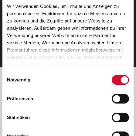
Wir verwenden Cookies, um Inhalte und Anzeigen zu
Neue Stellen per E-Mail.
personalisieren, Funktionen für soziale Medien anbieten
zu können und die Zugriffe auf unsere Website zu
Ein kostenloser Service von AWO
analysieren. Außerdem geben wir Informationen zu Ihrer
Jobs.
Verwendung unserer Website an unsere Partner für
soziale Medien, Werbung und Analysen weiter. Unsere
E-Mail-Adresse eintragen
Partner führen diese Informationen möglicherweise mit
weiteren Daten zusammen, die Sie ihnen bereitgestellt
haben oder die sie im Rahmen Ihrer Nutzung der Dienste
gesammelt haben.
Einwilligungsauswahl
Wenn Sie auf „Cookies zulassen“ klicken, so stimmen
Betreiber der Webseite
Notwendig
Sie der Speicherung sämtlicher Cookies zu. Sie können
Garitz Bewirtschaftungsbetriebe GmbH
Ihre Einwilligung selbstverständlich jederzeit widerrufen,
Kantstraße 45a
Präferenzen
indem Sie die Cookie-Einstellungen aufrufen und diese
97074 Würzburg
abändern. Weitere Informationen finden Sie in
(Ein Tochterunternehmen des AWO Bezirksverbandes Unterfranken
unserer
Datenschutzerklärung
.
Statistiken
e.V.)
Bitte senden Sie an diese Anschrift keine Bewerbungen.