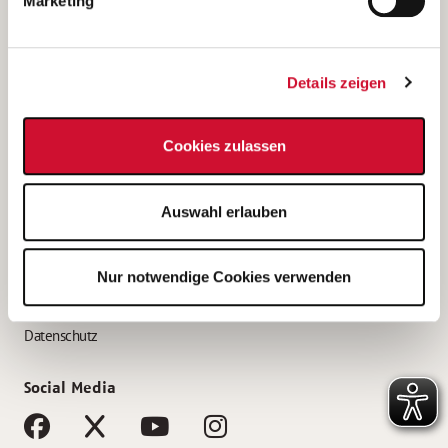
Marketing
Bewerbungstipps
Bewerbung als Altenpfleger*in
Details zeigen
Bewerbung als Krankenpfleger*in
Bewerbung als Altenpflegehelfer*in
Cookies zulassen
Bewerbung als Erzieher*in
Service
Auswahl erlauben
AWO Gliederungen nach Bundesland
Stellenangebote nach Bundesländern
Nur notwendige Cookies verwenden
Sitemap
Impressum
Datenschutz
Social Media