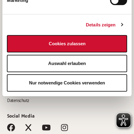
Marketing
Bewerbungstipps
Bewerbung als Altenpfleger*in
Details zeigen
Bewerbung als Krankenpfleger*in
Bewerbung als Altenpflegehelfer*in
Cookies zulassen
Bewerbung als Erzieher*in
Service
Auswahl erlauben
AWO Gliederungen nach Bundesland
Stellenangebote nach Bundesländern
Nur notwendige Cookies verwenden
Sitemap
Impressum
Datenschutz
Social Media