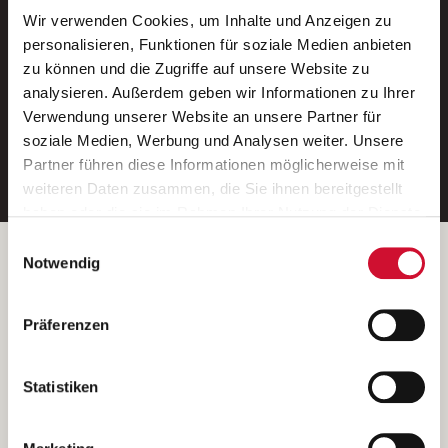
Wir verwenden Cookies, um Inhalte und Anzeigen zu
Neue Stellen per E-Mail.
personalisieren, Funktionen für soziale Medien anbieten
zu können und die Zugriffe auf unsere Website zu
Ein kostenloser Service von AWO
analysieren. Außerdem geben wir Informationen zu Ihrer
Jobs.
Verwendung unserer Website an unsere Partner für
soziale Medien, Werbung und Analysen weiter. Unsere
E-Mail-Adresse eintragen
Partner führen diese Informationen möglicherweise mit
weiteren Daten zusammen, die Sie ihnen bereitgestellt
haben oder die sie im Rahmen Ihrer Nutzung der Dienste
gesammelt haben.
Einwilligungsauswahl
Wenn Sie auf „Cookies zulassen“ klicken, so stimmen
Betreiber der Webseite
Notwendig
Sie der Speicherung sämtlicher Cookies zu. Sie können
Garitz Bewirtschaftungsbetriebe GmbH
Ihre Einwilligung selbstverständlich jederzeit widerrufen,
Kantstraße 45a
Präferenzen
indem Sie die Cookie-Einstellungen aufrufen und diese
97074 Würzburg
abändern. Weitere Informationen finden Sie in
(Ein Tochterunternehmen des AWO Bezirksverbandes Unterfranken
unserer
Datenschutzerklärung
.
Statistiken
e.V.)
Bitte senden Sie an diese Anschrift keine Bewerbungen.