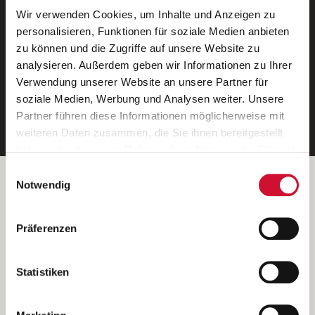
Wir verwenden Cookies, um Inhalte und Anzeigen zu
Neue Stellen per E-Mail.
personalisieren, Funktionen für soziale Medien anbieten
zu können und die Zugriffe auf unsere Website zu
Ein kostenloser Service von AWO
analysieren. Außerdem geben wir Informationen zu Ihrer
Jobs.
Verwendung unserer Website an unsere Partner für
soziale Medien, Werbung und Analysen weiter. Unsere
E-Mail-Adresse eintragen
Partner führen diese Informationen möglicherweise mit
weiteren Daten zusammen, die Sie ihnen bereitgestellt
haben oder die sie im Rahmen Ihrer Nutzung der Dienste
gesammelt haben.
Einwilligungsauswahl
Wenn Sie auf „Cookies zulassen“ klicken, so stimmen
Betreiber der Webseite
Notwendig
Sie der Speicherung sämtlicher Cookies zu. Sie können
Garitz Bewirtschaftungsbetriebe GmbH
Ihre Einwilligung selbstverständlich jederzeit widerrufen,
Kantstraße 45a
Präferenzen
indem Sie die Cookie-Einstellungen aufrufen und diese
97074 Würzburg
abändern. Weitere Informationen finden Sie in
(Ein Tochterunternehmen des AWO Bezirksverbandes Unterfranken
unserer
Datenschutzerklärung
.
Statistiken
e.V.)
Bitte senden Sie an diese Anschrift keine Bewerbungen.