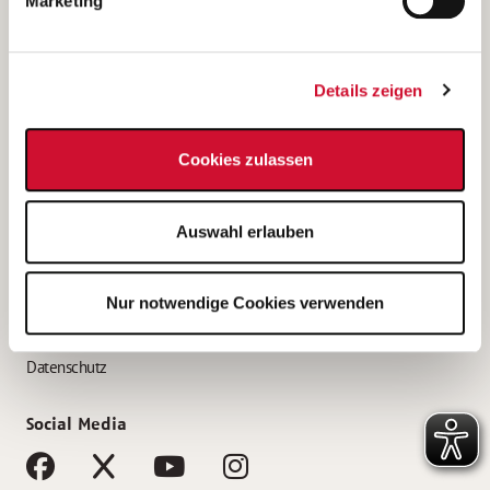
Marketing
Bewerbungstipps
Bewerbung als Altenpfleger*in
Details zeigen
Bewerbung als Krankenpfleger*in
Bewerbung als Altenpflegehelfer*in
Cookies zulassen
Bewerbung als Erzieher*in
Service
Auswahl erlauben
AWO Gliederungen nach Bundesland
Stellenangebote nach Bundesländern
Nur notwendige Cookies verwenden
Sitemap
Impressum
Datenschutz
Social Media