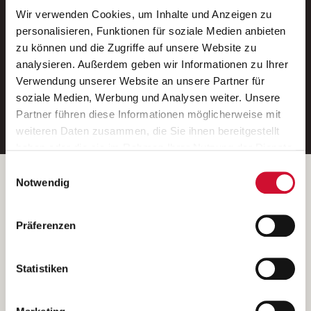
Wir verwenden Cookies, um Inhalte und Anzeigen zu
Neue Stellen per E-Mail.
personalisieren, Funktionen für soziale Medien anbieten
zu können und die Zugriffe auf unsere Website zu
Ein kostenloser Service von AWO
analysieren. Außerdem geben wir Informationen zu Ihrer
Jobs.
Verwendung unserer Website an unsere Partner für
soziale Medien, Werbung und Analysen weiter. Unsere
E-Mail-Adresse eintragen
Partner führen diese Informationen möglicherweise mit
weiteren Daten zusammen, die Sie ihnen bereitgestellt
haben oder die sie im Rahmen Ihrer Nutzung der Dienste
gesammelt haben.
Einwilligungsauswahl
Wenn Sie auf „Cookies zulassen“ klicken, so stimmen
Betreiber der Webseite
Notwendig
Sie der Speicherung sämtlicher Cookies zu. Sie können
Garitz Bewirtschaftungsbetriebe GmbH
Ihre Einwilligung selbstverständlich jederzeit widerrufen,
Kantstraße 45a
Präferenzen
indem Sie die Cookie-Einstellungen aufrufen und diese
97074 Würzburg
abändern. Weitere Informationen finden Sie in
(Ein Tochterunternehmen des AWO Bezirksverbandes Unterfranken
unserer
Datenschutzerklärung
.
Statistiken
e.V.)
Bitte senden Sie an diese Anschrift keine Bewerbungen.