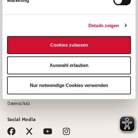
Marketing
Bewerbungstipps
Bewerbung als Altenpfleger*in
Details zeigen
Bewerbung als Krankenpfleger*in
Bewerbung als Altenpflegehelfer*in
Cookies zulassen
Bewerbung als Erzieher*in
Service
Auswahl erlauben
AWO Gliederungen nach Bundesland
Stellenangebote nach Bundesländern
Nur notwendige Cookies verwenden
Sitemap
Impressum
Datenschutz
Social Media