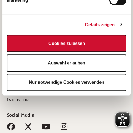
Marketing
Bewerbungstipps
Bewerbung als Altenpfleger*in
Details zeigen
Bewerbung als Krankenpfleger*in
Bewerbung als Altenpflegehelfer*in
Cookies zulassen
Bewerbung als Erzieher*in
Service
Auswahl erlauben
AWO Gliederungen nach Bundesland
Stellenangebote nach Bundesländern
Nur notwendige Cookies verwenden
Sitemap
Impressum
Datenschutz
Social Media