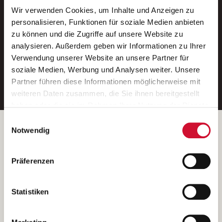
Wir verwenden Cookies, um Inhalte und Anzeigen zu
Neue Stellen per E-Mail.
personalisieren, Funktionen für soziale Medien anbieten
zu können und die Zugriffe auf unsere Website zu
Ein kostenloser Service von AWO
analysieren. Außerdem geben wir Informationen zu Ihrer
Jobs.
Verwendung unserer Website an unsere Partner für
soziale Medien, Werbung und Analysen weiter. Unsere
E-Mail-Adresse eintragen
Partner führen diese Informationen möglicherweise mit
weiteren Daten zusammen, die Sie ihnen bereitgestellt
haben oder die sie im Rahmen Ihrer Nutzung der Dienste
gesammelt haben.
Einwilligungsauswahl
Wenn Sie auf „Cookies zulassen“ klicken, so stimmen
Betreiber der Webseite
Notwendig
Sie der Speicherung sämtlicher Cookies zu. Sie können
Garitz Bewirtschaftungsbetriebe GmbH
Ihre Einwilligung selbstverständlich jederzeit widerrufen,
Kantstraße 45a
Präferenzen
indem Sie die Cookie-Einstellungen aufrufen und diese
97074 Würzburg
abändern. Weitere Informationen finden Sie in
(Ein Tochterunternehmen des AWO Bezirksverbandes Unterfranken
unserer
Datenschutzerklärung
.
Statistiken
e.V.)
Bitte senden Sie an diese Anschrift keine Bewerbungen.