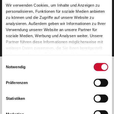
Wir verwenden Cookies, um Inhalte und Anzeigen zu
Neue Stellen per E-Mail.
personalisieren, Funktionen für soziale Medien anbieten
zu können und die Zugriffe auf unsere Website zu
Ein kostenloser Service von AWO
analysieren. Außerdem geben wir Informationen zu Ihrer
Jobs.
Verwendung unserer Website an unsere Partner für
soziale Medien, Werbung und Analysen weiter. Unsere
E-Mail-Adresse eintragen
Partner führen diese Informationen möglicherweise mit
weiteren Daten zusammen, die Sie ihnen bereitgestellt
haben oder die sie im Rahmen Ihrer Nutzung der Dienste
gesammelt haben.
Einwilligungsauswahl
Wenn Sie auf „Cookies zulassen“ klicken, so stimmen
Betreiber der Webseite
Notwendig
Sie der Speicherung sämtlicher Cookies zu. Sie können
Garitz Bewirtschaftungsbetriebe GmbH
Ihre Einwilligung selbstverständlich jederzeit widerrufen,
Kantstraße 45a
Präferenzen
indem Sie die Cookie-Einstellungen aufrufen und diese
97074 Würzburg
abändern. Weitere Informationen finden Sie in
(Ein Tochterunternehmen des AWO Bezirksverbandes Unterfranken
unserer
Datenschutzerklärung
.
Statistiken
e.V.)
Bitte senden Sie an diese Anschrift keine Bewerbungen.