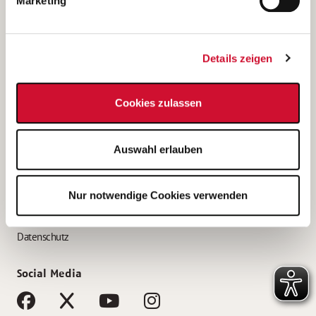
Marketing
Bewerbungstipps
Bewerbung als Altenpfleger*in
Details zeigen
Bewerbung als Krankenpfleger*in
Bewerbung als Altenpflegehelfer*in
Cookies zulassen
Bewerbung als Erzieher*in
Service
Auswahl erlauben
AWO Gliederungen nach Bundesland
Stellenangebote nach Bundesländern
Nur notwendige Cookies verwenden
Sitemap
Impressum
Datenschutz
Social Media