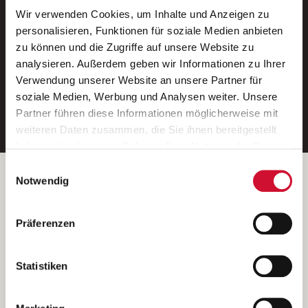
Wir verwenden Cookies, um Inhalte und Anzeigen zu
Neue Stellen per E-Mail.
personalisieren, Funktionen für soziale Medien anbieten
zu können und die Zugriffe auf unsere Website zu
Ein kostenloser Service von AWO
analysieren. Außerdem geben wir Informationen zu Ihrer
Jobs.
Verwendung unserer Website an unsere Partner für
soziale Medien, Werbung und Analysen weiter. Unsere
E-Mail-Adresse eintragen
Partner führen diese Informationen möglicherweise mit
weiteren Daten zusammen, die Sie ihnen bereitgestellt
haben oder die sie im Rahmen Ihrer Nutzung der Dienste
gesammelt haben.
Einwilligungsauswahl
Wenn Sie auf „Cookies zulassen“ klicken, so stimmen
Betreiber der Webseite
Notwendig
Sie der Speicherung sämtlicher Cookies zu. Sie können
Garitz Bewirtschaftungsbetriebe GmbH
Ihre Einwilligung selbstverständlich jederzeit widerrufen,
Kantstraße 45a
Präferenzen
indem Sie die Cookie-Einstellungen aufrufen und diese
97074 Würzburg
abändern. Weitere Informationen finden Sie in
(Ein Tochterunternehmen des AWO Bezirksverbandes Unterfranken
unserer
Datenschutzerklärung
.
Statistiken
e.V.)
Bitte senden Sie an diese Anschrift keine Bewerbungen.