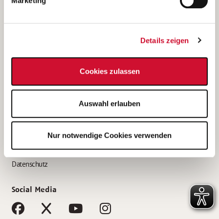
Marketing
Bewerbungstipps
Bewerbung als Altenpfleger*in
Details zeigen
Bewerbung als Krankenpfleger*in
Bewerbung als Altenpflegehelfer*in
Cookies zulassen
Bewerbung als Erzieher*in
Service
Auswahl erlauben
AWO Gliederungen nach Bundesland
Stellenangebote nach Bundesländern
Nur notwendige Cookies verwenden
Sitemap
Impressum
Datenschutz
Social Media