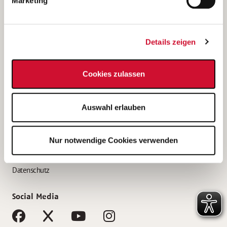
Marketing
Bewerbungstipps
Bewerbung als Altenpfleger*in
Details zeigen
Bewerbung als Krankenpfleger*in
Bewerbung als Altenpflegehelfer*in
Cookies zulassen
Bewerbung als Erzieher*in
Service
Auswahl erlauben
AWO Gliederungen nach Bundesland
Stellenangebote nach Bundesländern
Nur notwendige Cookies verwenden
Sitemap
Impressum
Datenschutz
Social Media