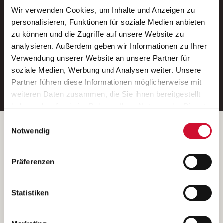
Wir verwenden Cookies, um Inhalte und Anzeigen zu
Neue Stellen per E-Mail.
personalisieren, Funktionen für soziale Medien anbieten
zu können und die Zugriffe auf unsere Website zu
Ein kostenloser Service von AWO
analysieren. Außerdem geben wir Informationen zu Ihrer
Jobs.
Verwendung unserer Website an unsere Partner für
soziale Medien, Werbung und Analysen weiter. Unsere
E-Mail-Adresse eintragen
Partner führen diese Informationen möglicherweise mit
weiteren Daten zusammen, die Sie ihnen bereitgestellt
haben oder die sie im Rahmen Ihrer Nutzung der Dienste
gesammelt haben.
Einwilligungsauswahl
Wenn Sie auf „Cookies zulassen“ klicken, so stimmen
Betreiber der Webseite
Notwendig
Sie der Speicherung sämtlicher Cookies zu. Sie können
Garitz Bewirtschaftungsbetriebe GmbH
Ihre Einwilligung selbstverständlich jederzeit widerrufen,
Kantstraße 45a
Präferenzen
indem Sie die Cookie-Einstellungen aufrufen und diese
97074 Würzburg
abändern. Weitere Informationen finden Sie in
(Ein Tochterunternehmen des AWO Bezirksverbandes Unterfranken
unserer
Datenschutzerklärung
.
Statistiken
e.V.)
Bitte senden Sie an diese Anschrift keine Bewerbungen.