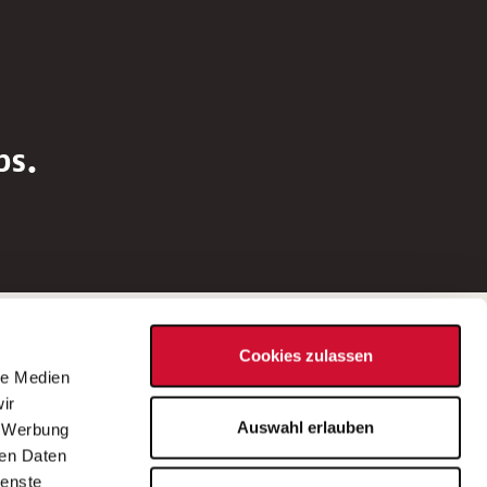
bs.
Social Media
Cookies zulassen
d
le Medien
rn
ir
Bei Fragen zu einer Stellenausschreibung
Auswahl erlauben
, Werbung
wenden Sie sich bitte an die*den in der
ren Daten
Stellenausschreibung genannte*n
ienste