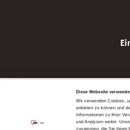
Ei
Betreiber der Webseite
Bewerbun
Diese Webseite verwende
Garitz Bewirtschaftungsbetriebe GmbH
Bewerbung a
Wir verwenden Cookies, um
Kantstraße 45a
Bewerbung a
anbieten zu können und di
97074 Würzburg
Bewerbung a
Informationen zu Ihrer Ve
(Ein Tochterunternehmen des AWO
Bewerbung a
und Analysen weiter. Unse
Bezirksverbandes Unterfranken e.V.)
zusammen, die Sie ihnen b