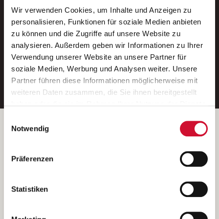
Wir verwenden Cookies, um Inhalte und Anzeigen zu
Neue Stellen per E-Mail.
personalisieren, Funktionen für soziale Medien anbieten
zu können und die Zugriffe auf unsere Website zu
Ein kostenloser Service von AWO
analysieren. Außerdem geben wir Informationen zu Ihrer
Jobs.
Verwendung unserer Website an unsere Partner für
soziale Medien, Werbung und Analysen weiter. Unsere
E-Mail-Adresse eintragen
Partner führen diese Informationen möglicherweise mit
weiteren Daten zusammen, die Sie ihnen bereitgestellt
haben oder die sie im Rahmen Ihrer Nutzung der Dienste
gesammelt haben.
Einwilligungsauswahl
Wenn Sie auf „Cookies zulassen“ klicken, so stimmen
Betreiber der Webseite
Notwendig
Sie der Speicherung sämtlicher Cookies zu. Sie können
Garitz Bewirtschaftungsbetriebe GmbH
Ihre Einwilligung selbstverständlich jederzeit widerrufen,
Kantstraße 45a
Präferenzen
indem Sie die Cookie-Einstellungen aufrufen und diese
97074 Würzburg
abändern. Weitere Informationen finden Sie in
(Ein Tochterunternehmen des AWO Bezirksverbandes Unterfranken
unserer
Datenschutzerklärung
.
Statistiken
e.V.)
Bitte senden Sie an diese Anschrift keine Bewerbungen.