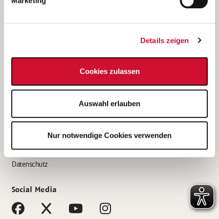
Marketing
Bewerbungstipps
Bewerbung als Altenpfleger*in
Details zeigen
Bewerbung als Krankenpfleger*in
Bewerbung als Altenpflegehelfer*in
Cookies zulassen
Bewerbung als Erzieher*in
Service
Auswahl erlauben
AWO Gliederungen nach Bundesland
Stellenangebote nach Bundesländern
Nur notwendige Cookies verwenden
Sitemap
Impressum
Datenschutz
Social Media