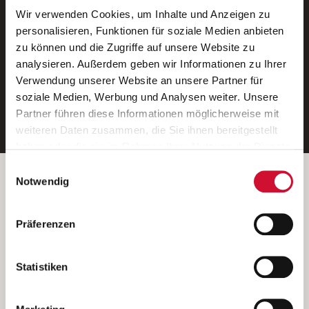
Wir verwenden Cookies, um Inhalte und Anzeigen zu
Neue Stellen per E-Mail.
personalisieren, Funktionen für soziale Medien anbieten
zu können und die Zugriffe auf unsere Website zu
Ein kostenloser Service von AWO
analysieren. Außerdem geben wir Informationen zu Ihrer
Jobs.
Verwendung unserer Website an unsere Partner für
soziale Medien, Werbung und Analysen weiter. Unsere
E-Mail-Adresse eintragen
Partner führen diese Informationen möglicherweise mit
weiteren Daten zusammen, die Sie ihnen bereitgestellt
haben oder die sie im Rahmen Ihrer Nutzung der Dienste
gesammelt haben.
Einwilligungsauswahl
Wenn Sie auf „Cookies zulassen“ klicken, so stimmen
Betreiber der Webseite
Notwendig
Sie der Speicherung sämtlicher Cookies zu. Sie können
Garitz Bewirtschaftungsbetriebe GmbH
Ihre Einwilligung selbstverständlich jederzeit widerrufen,
Kantstraße 45a
Präferenzen
indem Sie die Cookie-Einstellungen aufrufen und diese
97074 Würzburg
abändern. Weitere Informationen finden Sie in
(Ein Tochterunternehmen des AWO Bezirksverbandes Unterfranken
unserer
Datenschutzerklärung
.
Statistiken
e.V.)
Bitte senden Sie an diese Anschrift keine Bewerbungen.