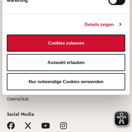
Marketing
Bewerbungstipps
Bewerbung als Altenpfleger*in
Details zeigen
Bewerbung als Krankenpfleger*in
Bewerbung als Altenpflegehelfer*in
Cookies zulassen
Bewerbung als Erzieher*in
Service
Auswahl erlauben
AWO Gliederungen nach Bundesland
Stellenangebote nach Bundesländern
Nur notwendige Cookies verwenden
Sitemap
Impressum
Datenschutz
Social Media