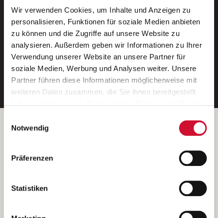
Wir verwenden Cookies, um Inhalte und Anzeigen zu
Neue Stellen per E-Mail.
personalisieren, Funktionen für soziale Medien anbieten
zu können und die Zugriffe auf unsere Website zu
Ein kostenloser Service von AWO
analysieren. Außerdem geben wir Informationen zu Ihrer
Jobs.
Verwendung unserer Website an unsere Partner für
soziale Medien, Werbung und Analysen weiter. Unsere
E-Mail-Adresse eintragen
Partner führen diese Informationen möglicherweise mit
weiteren Daten zusammen, die Sie ihnen bereitgestellt
haben oder die sie im Rahmen Ihrer Nutzung der Dienste
gesammelt haben.
Einwilligungsauswahl
Wenn Sie auf „Cookies zulassen“ klicken, so stimmen
Betreiber der Webseite
Notwendig
Sie der Speicherung sämtlicher Cookies zu. Sie können
Garitz Bewirtschaftungsbetriebe GmbH
Ihre Einwilligung selbstverständlich jederzeit widerrufen,
Kantstraße 45a
Präferenzen
indem Sie die Cookie-Einstellungen aufrufen und diese
97074 Würzburg
abändern. Weitere Informationen finden Sie in
(Ein Tochterunternehmen des AWO Bezirksverbandes Unterfranken
unserer
Datenschutzerklärung
.
Statistiken
e.V.)
Bitte senden Sie an diese Anschrift keine Bewerbungen.