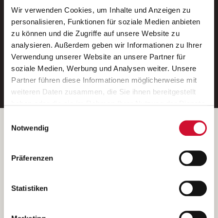
Wir verwenden Cookies, um Inhalte und Anzeigen zu
Neue Stellen per E-Mail.
personalisieren, Funktionen für soziale Medien anbieten
zu können und die Zugriffe auf unsere Website zu
Ein kostenloser Service von AWO
analysieren. Außerdem geben wir Informationen zu Ihrer
Jobs.
Verwendung unserer Website an unsere Partner für
soziale Medien, Werbung und Analysen weiter. Unsere
E-Mail-Adresse eintragen
Partner führen diese Informationen möglicherweise mit
weiteren Daten zusammen, die Sie ihnen bereitgestellt
haben oder die sie im Rahmen Ihrer Nutzung der Dienste
gesammelt haben.
Einwilligungsauswahl
Wenn Sie auf „Cookies zulassen“ klicken, so stimmen
Betreiber der Webseite
Notwendig
Sie der Speicherung sämtlicher Cookies zu. Sie können
Garitz Bewirtschaftungsbetriebe GmbH
Ihre Einwilligung selbstverständlich jederzeit widerrufen,
Kantstraße 45a
Präferenzen
indem Sie die Cookie-Einstellungen aufrufen und diese
97074 Würzburg
abändern. Weitere Informationen finden Sie in
(Ein Tochterunternehmen des AWO Bezirksverbandes Unterfranken
unserer
Datenschutzerklärung
.
Statistiken
e.V.)
Bitte senden Sie an diese Anschrift keine Bewerbungen.