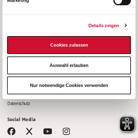
Marketing
Bewerbungstipps
Bewerbung als Altenpfleger*in
Details zeigen
Bewerbung als Krankenpfleger*in
Bewerbung als Altenpflegehelfer*in
Cookies zulassen
Bewerbung als Erzieher*in
Service
Auswahl erlauben
AWO Gliederungen nach Bundesland
Stellenangebote nach Bundesländern
Nur notwendige Cookies verwenden
Sitemap
Impressum
Datenschutz
Social Media