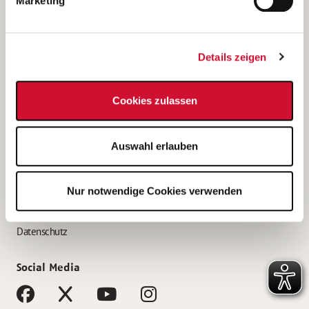
Marketing
Bewerbungstipps
Bewerbung als Altenpfleger*in
Details zeigen
Bewerbung als Krankenpfleger*in
Bewerbung als Altenpflegehelfer*in
Cookies zulassen
Bewerbung als Erzieher*in
Service
Auswahl erlauben
AWO Gliederungen nach Bundesland
Stellenangebote nach Bundesländern
Nur notwendige Cookies verwenden
Sitemap
Impressum
Datenschutz
Social Media