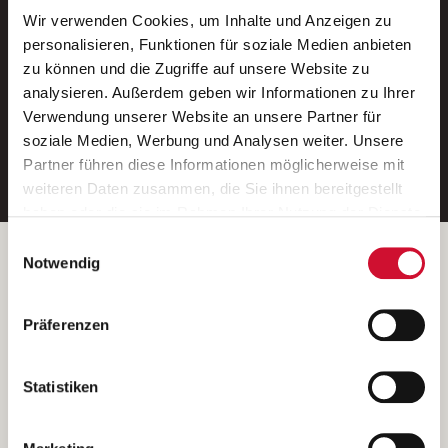
Wir verwenden Cookies, um Inhalte und Anzeigen zu
Neue Stellen per E-Mail.
personalisieren, Funktionen für soziale Medien anbieten
zu können und die Zugriffe auf unsere Website zu
Ein kostenloser Service von AWO
analysieren. Außerdem geben wir Informationen zu Ihrer
Jobs.
Verwendung unserer Website an unsere Partner für
soziale Medien, Werbung und Analysen weiter. Unsere
E-Mail-Adresse eintragen
Partner führen diese Informationen möglicherweise mit
weiteren Daten zusammen, die Sie ihnen bereitgestellt
haben oder die sie im Rahmen Ihrer Nutzung der Dienste
gesammelt haben.
Einwilligungsauswahl
Wenn Sie auf „Cookies zulassen“ klicken, so stimmen
Betreiber der Webseite
Notwendig
Sie der Speicherung sämtlicher Cookies zu. Sie können
Garitz Bewirtschaftungsbetriebe GmbH
Ihre Einwilligung selbstverständlich jederzeit widerrufen,
Kantstraße 45a
Präferenzen
indem Sie die Cookie-Einstellungen aufrufen und diese
97074 Würzburg
abändern. Weitere Informationen finden Sie in
(Ein Tochterunternehmen des AWO Bezirksverbandes Unterfranken
unserer
Datenschutzerklärung
.
Statistiken
e.V.)
Bitte senden Sie an diese Anschrift keine Bewerbungen.