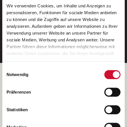
Wir verwenden Cookies, um Inhalte und Anzeigen zu
Neue Stellen per E-Mail.
personalisieren, Funktionen für soziale Medien anbieten
zu können und die Zugriffe auf unsere Website zu
Ein kostenloser Service von AWO
analysieren. Außerdem geben wir Informationen zu Ihrer
Jobs.
Verwendung unserer Website an unsere Partner für
soziale Medien, Werbung und Analysen weiter. Unsere
E-Mail-Adresse eintragen
Partner führen diese Informationen möglicherweise mit
weiteren Daten zusammen, die Sie ihnen bereitgestellt
haben oder die sie im Rahmen Ihrer Nutzung der Dienste
gesammelt haben.
Einwilligungsauswahl
Wenn Sie auf „Cookies zulassen“ klicken, so stimmen
Betreiber der Webseite
Notwendig
Sie der Speicherung sämtlicher Cookies zu. Sie können
Garitz Bewirtschaftungsbetriebe GmbH
Ihre Einwilligung selbstverständlich jederzeit widerrufen,
Kantstraße 45a
Präferenzen
indem Sie die Cookie-Einstellungen aufrufen und diese
97074 Würzburg
abändern. Weitere Informationen finden Sie in
(Ein Tochterunternehmen des AWO Bezirksverbandes Unterfranken
unserer
Datenschutzerklärung
.
Statistiken
e.V.)
Bitte senden Sie an diese Anschrift keine Bewerbungen.