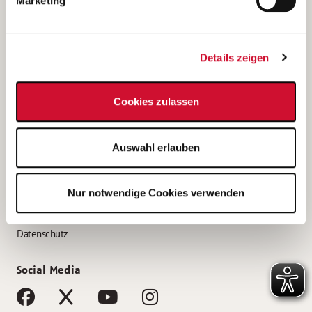
Marketing
Bewerbungstipps
Bewerbung als Altenpfleger*in
Details zeigen
Bewerbung als Krankenpfleger*in
Bewerbung als Altenpflegehelfer*in
Cookies zulassen
Bewerbung als Erzieher*in
Service
Auswahl erlauben
AWO Gliederungen nach Bundesland
Stellenangebote nach Bundesländern
Nur notwendige Cookies verwenden
Sitemap
Impressum
Datenschutz
Social Media