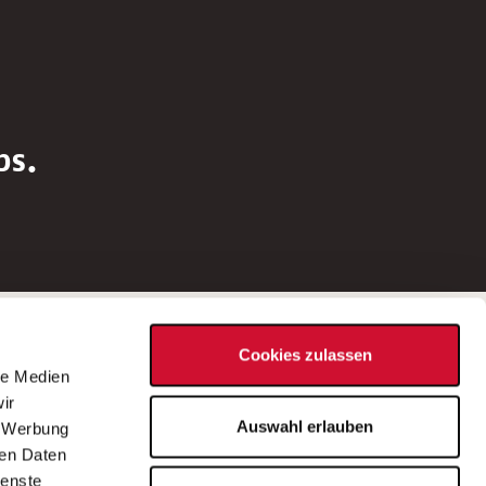
bs.
Social Media
Cookies zulassen
d
le Medien
rn
ir
Bei Fragen zu einer Stellenausschreibung
Auswahl erlauben
, Werbung
wenden Sie sich bitte an die*den in der
ren Daten
Stellenausschreibung genannte*n
ienste