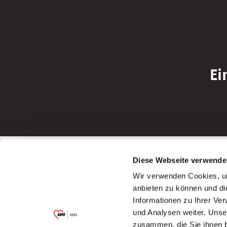
Ei
Betreiber der Webseite
Bewerbun
Diese Webseite verwende
Garitz Bewirtschaftungsbetriebe GmbH
Bewerbung a
Wir verwenden Cookies, um
Kantstraße 45a
Bewerbung a
anbieten zu können und di
97074 Würzburg
Bewerbung a
Informationen zu Ihrer Ve
(Ein Tochterunternehmen des AWO
Bewerbung a
und Analysen weiter. Unse
Bezirksverbandes Unterfranken e.V.)
zusammen, die Sie ihnen b