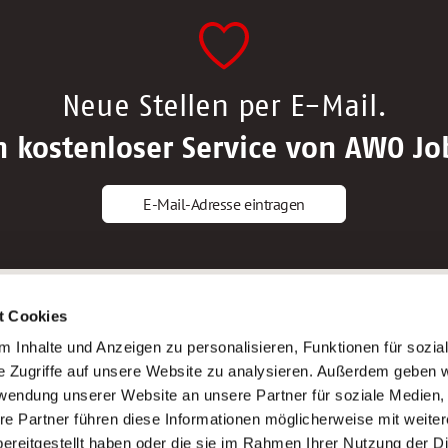
Neue Stellen per E-Mail.
n kostenloser Service von AWO Jo
E-Mail-Adresse eintragen
gstipps
Service
t Cookies
ls Altenpfleger*in
AWO Gliederungen nach Bundeslan
 Inhalte und Anzeigen zu personalisieren, Funktionen für sozia
ls Krankenpfleger*in
Stellenangebote nach Bundeslände
e Zugriffe auf unsere Website zu analysieren. Außerdem geben w
ls Altenpflegehelfer*in
Sitemap
rwendung unserer Website an unsere Partner für soziale Medien
ls Erzieher*in
Impressum
re Partner führen diese Informationen möglicherweise mit weite
Datenschutz
ereitgestellt haben oder die sie im Rahmen Ihrer Nutzung der D