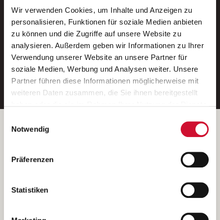
Wir verwenden Cookies, um Inhalte und Anzeigen zu
Neue Stellen per E-Mail.
personalisieren, Funktionen für soziale Medien anbieten
zu können und die Zugriffe auf unsere Website zu
Ein kostenloser Service von AWO
analysieren. Außerdem geben wir Informationen zu Ihrer
Jobs.
Verwendung unserer Website an unsere Partner für
soziale Medien, Werbung und Analysen weiter. Unsere
E-Mail-Adresse eintragen
Partner führen diese Informationen möglicherweise mit
weiteren Daten zusammen, die Sie ihnen bereitgestellt
haben oder die sie im Rahmen Ihrer Nutzung der Dienste
gesammelt haben.
Einwilligungsauswahl
Wenn Sie auf „Cookies zulassen“ klicken, so stimmen
Betreiber der Webseite
Notwendig
Sie der Speicherung sämtlicher Cookies zu. Sie können
Garitz Bewirtschaftungsbetriebe GmbH
Ihre Einwilligung selbstverständlich jederzeit widerrufen,
Kantstraße 45a
Präferenzen
indem Sie die Cookie-Einstellungen aufrufen und diese
97074 Würzburg
abändern. Weitere Informationen finden Sie in
(Ein Tochterunternehmen des AWO Bezirksverbandes Unterfranken
unserer
Datenschutzerklärung
.
Statistiken
e.V.)
Bitte senden Sie an diese Anschrift keine Bewerbungen.