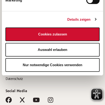
Marketing
Bewerbungstipps
Bewerbung als Altenpfleger*in
Details zeigen
Bewerbung als Krankenpfleger*in
Bewerbung als Altenpflegehelfer*in
Cookies zulassen
Bewerbung als Erzieher*in
Service
Auswahl erlauben
AWO Gliederungen nach Bundesland
Stellenangebote nach Bundesländern
Nur notwendige Cookies verwenden
Sitemap
Impressum
Datenschutz
Social Media