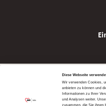
Ei
Betreiber der Webseite
Bewerbun
Diese Webseite verwende
Garitz Bewirtschaftungsbetriebe GmbH
Bewerbung a
Wir verwenden Cookies, um
Kantstraße 45a
Bewerbung a
anbieten zu können und di
97074 Würzburg
Bewerbung a
Informationen zu Ihrer Ve
(Ein Tochterunternehmen des AWO
Bewerbung a
und Analysen weiter. Unse
Bezirksverbandes Unterfranken e.V.)
zusammen, die Sie ihnen b