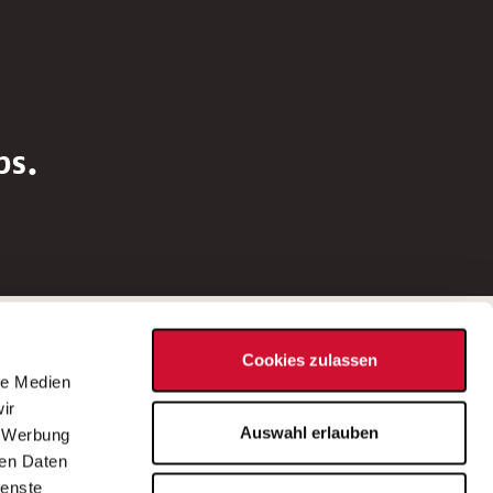
bs.
Social Media
Cookies zulassen
d
le Medien
rn
ir
Bei Fragen zu einer Stellenausschreibung
Auswahl erlauben
, Werbung
wenden Sie sich bitte an die*den in der
ren Daten
Stellenausschreibung genannte*n
ienste