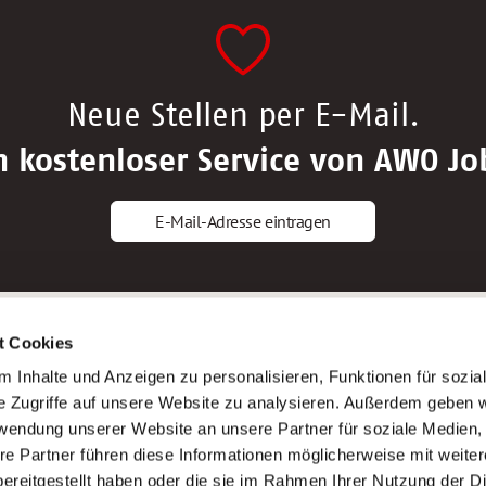
Neue Stellen per E-Mail.
n kostenloser Service von AWO Jo
E-Mail-Adresse eintragen
gstipps
Service
t Cookies
ls Altenpfleger*in
AWO Gliederungen nach Bundeslan
 Inhalte und Anzeigen zu personalisieren, Funktionen für sozia
ls Krankenpfleger*in
Stellenangebote nach Bundeslände
e Zugriffe auf unsere Website zu analysieren. Außerdem geben w
ls Altenpflegehelfer*in
Sitemap
rwendung unserer Website an unsere Partner für soziale Medien
ls Erzieher*in
Impressum
re Partner führen diese Informationen möglicherweise mit weite
Datenschutz
ereitgestellt haben oder die sie im Rahmen Ihrer Nutzung der D