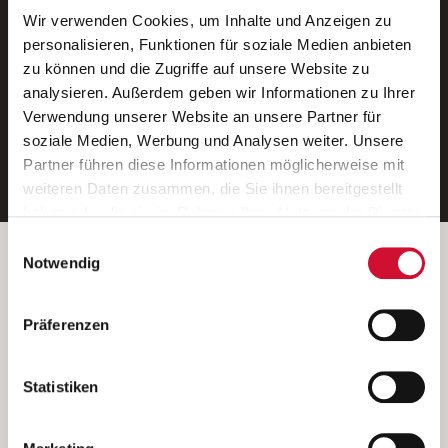
Wir verwenden Cookies, um Inhalte und Anzeigen zu
Neue Stellen per E-Mail.
personalisieren, Funktionen für soziale Medien anbieten
zu können und die Zugriffe auf unsere Website zu
Ein kostenloser Service von AWO
analysieren. Außerdem geben wir Informationen zu Ihrer
Jobs.
Verwendung unserer Website an unsere Partner für
soziale Medien, Werbung und Analysen weiter. Unsere
E-Mail-Adresse eintragen
Partner führen diese Informationen möglicherweise mit
weiteren Daten zusammen, die Sie ihnen bereitgestellt
haben oder die sie im Rahmen Ihrer Nutzung der Dienste
gesammelt haben.
Einwilligungsauswahl
Wenn Sie auf „Cookies zulassen“ klicken, so stimmen
Betreiber der Webseite
Notwendig
Sie der Speicherung sämtlicher Cookies zu. Sie können
Garitz Bewirtschaftungsbetriebe GmbH
Ihre Einwilligung selbstverständlich jederzeit widerrufen,
Kantstraße 45a
Präferenzen
indem Sie die Cookie-Einstellungen aufrufen und diese
97074 Würzburg
abändern. Weitere Informationen finden Sie in
(Ein Tochterunternehmen des AWO Bezirksverbandes Unterfranken
unserer
Datenschutzerklärung
.
Statistiken
e.V.)
Bitte senden Sie an diese Anschrift keine Bewerbungen.