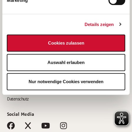
Marketing
Bewerbungstipps
Bewerbung als Altenpfleger*in
Details zeigen
Bewerbung als Krankenpfleger*in
Bewerbung als Altenpflegehelfer*in
Cookies zulassen
Bewerbung als Erzieher*in
Service
Auswahl erlauben
AWO Gliederungen nach Bundesland
Stellenangebote nach Bundesländern
Nur notwendige Cookies verwenden
Sitemap
Impressum
Datenschutz
Social Media