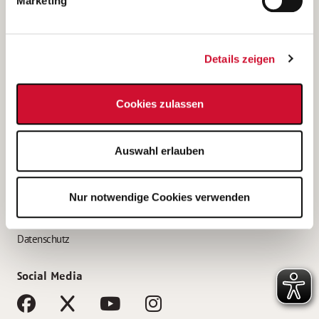
Marketing
Bewerbungstipps
Bewerbung als Altenpfleger*in
Details zeigen
Bewerbung als Krankenpfleger*in
Bewerbung als Altenpflegehelfer*in
Cookies zulassen
Bewerbung als Erzieher*in
Service
Auswahl erlauben
AWO Gliederungen nach Bundesland
Stellenangebote nach Bundesländern
Nur notwendige Cookies verwenden
Sitemap
Impressum
Datenschutz
Social Media