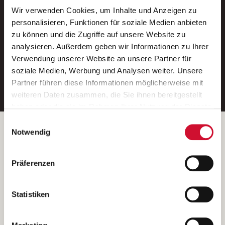
Wir verwenden Cookies, um Inhalte und Anzeigen zu
Neue Stellen per E-Mail.
personalisieren, Funktionen für soziale Medien anbieten
zu können und die Zugriffe auf unsere Website zu
Ein kostenloser Service von AWO
analysieren. Außerdem geben wir Informationen zu Ihrer
Jobs.
Verwendung unserer Website an unsere Partner für
soziale Medien, Werbung und Analysen weiter. Unsere
E-Mail-Adresse eintragen
Partner führen diese Informationen möglicherweise mit
weiteren Daten zusammen, die Sie ihnen bereitgestellt
haben oder die sie im Rahmen Ihrer Nutzung der Dienste
gesammelt haben.
Einwilligungsauswahl
Wenn Sie auf „Cookies zulassen“ klicken, so stimmen
Betreiber der Webseite
Notwendig
Sie der Speicherung sämtlicher Cookies zu. Sie können
Garitz Bewirtschaftungsbetriebe GmbH
Ihre Einwilligung selbstverständlich jederzeit widerrufen,
Kantstraße 45a
Präferenzen
indem Sie die Cookie-Einstellungen aufrufen und diese
97074 Würzburg
abändern. Weitere Informationen finden Sie in
(Ein Tochterunternehmen des AWO Bezirksverbandes Unterfranken
unserer
Datenschutzerklärung
.
Statistiken
e.V.)
Bitte senden Sie an diese Anschrift keine Bewerbungen.