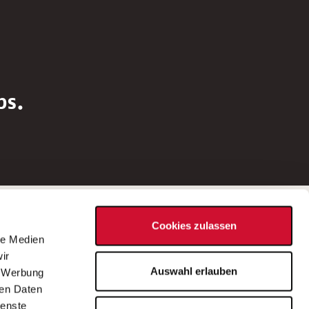
bs.
Social Media
Cookies zulassen
d
le Medien
rn
ir
Bei Fragen zu einer Stellenausschreibung
Auswahl erlauben
, Werbung
wenden Sie sich bitte an die*den in der
ren Daten
Stellenausschreibung genannte*n
ienste