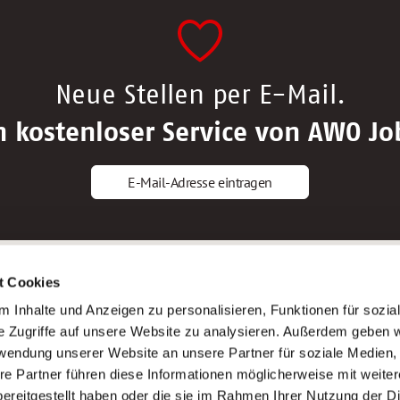
Neue Stellen per E-Mail.
n kostenloser Service von AWO Jo
E-Mail-Adresse eintragen
gstipps
Service
t Cookies
ls Altenpfleger*in
AWO Gliederungen nach Bundeslan
 Inhalte und Anzeigen zu personalisieren, Funktionen für sozia
ls Krankenpfleger*in
Stellenangebote nach Bundeslände
e Zugriffe auf unsere Website zu analysieren. Außerdem geben w
ls Altenpflegehelfer*in
Sitemap
rwendung unserer Website an unsere Partner für soziale Medien
ls Erzieher*in
Impressum
re Partner führen diese Informationen möglicherweise mit weite
Datenschutz
ereitgestellt haben oder die sie im Rahmen Ihrer Nutzung der D