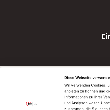
Ei
Betreiber der Webseite
Bewerbun
Diese Webseite verwende
Garitz Bewirtschaftungsbetriebe GmbH
Bewerbung a
Wir verwenden Cookies, um
Kantstraße 45a
Bewerbung a
anbieten zu können und di
97074 Würzburg
Bewerbung a
Informationen zu Ihrer Ve
(Ein Tochterunternehmen des AWO
Bewerbung a
und Analysen weiter. Unse
Bezirksverbandes Unterfranken e.V.)
zusammen, die Sie ihnen b