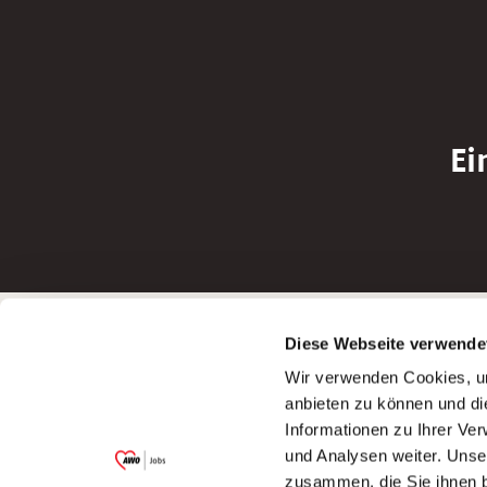
Ei
Betreiber der Webseite
Bewerbun
Diese Webseite verwende
Garitz Bewirtschaftungsbetriebe GmbH
Bewerbung a
Wir verwenden Cookies, um
Kantstraße 45a
Bewerbung a
anbieten zu können und di
97074 Würzburg
Bewerbung a
Informationen zu Ihrer Ve
(Ein Tochterunternehmen des AWO
Bewerbung a
und Analysen weiter. Unse
Bezirksverbandes Unterfranken e.V.)
zusammen, die Sie ihnen b