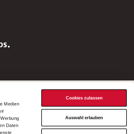
bs.
Social Media
Cookies zulassen
d
le Medien
rn
ir
Bei Fragen zu einer Stellenausschreibung
Auswahl erlauben
, Werbung
wenden Sie sich bitte an die*den in der
ren Daten
Stellenausschreibung genannte*n
ienste