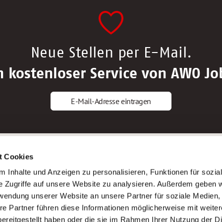
Neue Stellen per E-Mail.
n kostenloser Service von AWO Jo
E-Mail-Adresse eintragen
gstipps
Service
t Cookies
ls Altenpfleger*in
AWO Gliederungen nach Bundeslan
 Inhalte und Anzeigen zu personalisieren, Funktionen für sozia
ls Krankenpfleger*in
Stellenangebote nach Bundeslände
e Zugriffe auf unsere Website zu analysieren. Außerdem geben w
ls Altenpflegehelfer*in
Sitemap
rwendung unserer Website an unsere Partner für soziale Medien
ls Erzieher*in
Impressum
re Partner führen diese Informationen möglicherweise mit weite
Datenschutz
ereitgestellt haben oder die sie im Rahmen Ihrer Nutzung der D