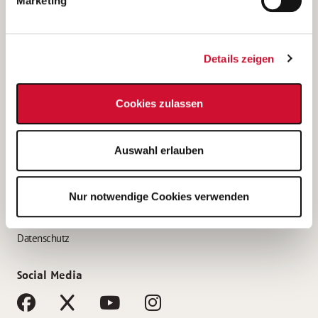
Marketing
Bewerbungstipps
Bewerbung als Altenpfleger*in
Details zeigen
Bewerbung als Krankenpfleger*in
Bewerbung als Altenpflegehelfer*in
Cookies zulassen
Bewerbung als Erzieher*in
Service
Auswahl erlauben
AWO Gliederungen nach Bundesland
Stellenangebote nach Bundesländern
Nur notwendige Cookies verwenden
Sitemap
Impressum
Datenschutz
Social Media