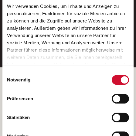
Wir verwenden Cookies, um Inhalte und Anzeigen zu
Neue Stellen per E-Mail.
personalisieren, Funktionen für soziale Medien anbieten
zu können und die Zugriffe auf unsere Website zu
Ein kostenloser Service von AWO
analysieren. Außerdem geben wir Informationen zu Ihrer
Jobs.
Verwendung unserer Website an unsere Partner für
soziale Medien, Werbung und Analysen weiter. Unsere
E-Mail-Adresse eintragen
Partner führen diese Informationen möglicherweise mit
weiteren Daten zusammen, die Sie ihnen bereitgestellt
haben oder die sie im Rahmen Ihrer Nutzung der Dienste
gesammelt haben.
Einwilligungsauswahl
Wenn Sie auf „Cookies zulassen“ klicken, so stimmen
Betreiber der Webseite
Notwendig
Sie der Speicherung sämtlicher Cookies zu. Sie können
Garitz Bewirtschaftungsbetriebe GmbH
Ihre Einwilligung selbstverständlich jederzeit widerrufen,
Kantstraße 45a
Präferenzen
indem Sie die Cookie-Einstellungen aufrufen und diese
97074 Würzburg
abändern. Weitere Informationen finden Sie in
(Ein Tochterunternehmen des AWO Bezirksverbandes Unterfranken
unserer
Datenschutzerklärung
.
Statistiken
e.V.)
Bitte senden Sie an diese Anschrift keine Bewerbungen.