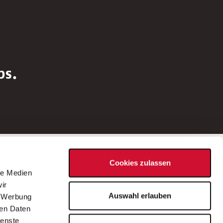
bs.
Social Media
Cookies zulassen
d
le Medien
rn
ir
Bei Fragen zu einer Stellenausschreibung
Auswahl erlauben
, Werbung
wenden Sie sich bitte an die*den in der
ren Daten
Stellenausschreibung genannte*n
ienste