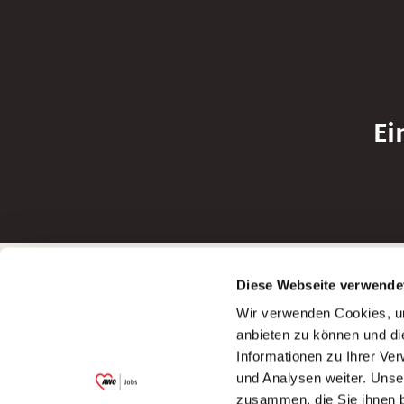
Ei
Betreiber der Webseite
Bewerbun
Diese Webseite verwende
Garitz Bewirtschaftungsbetriebe GmbH
Bewerbung a
Wir verwenden Cookies, um
Kantstraße 45a
Bewerbung a
anbieten zu können und di
97074 Würzburg
Bewerbung a
Informationen zu Ihrer Ve
(Ein Tochterunternehmen des AWO
Bewerbung a
und Analysen weiter. Unse
Bezirksverbandes Unterfranken e.V.)
zusammen, die Sie ihnen b