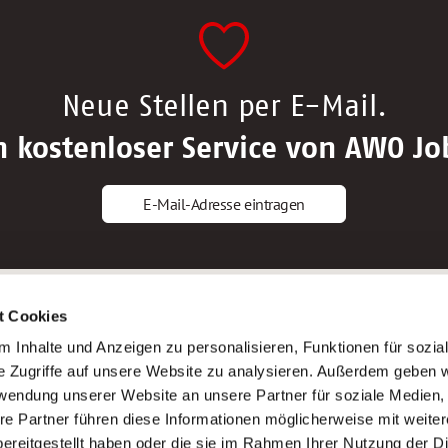
Neue Stellen per E-Mail.
n kostenloser Service von AWO Jo
E-Mail-Adresse eintragen
gstipps
Service
t Cookies
ls Altenpfleger*in
AWO Gliederungen nach Bundeslan
 Inhalte und Anzeigen zu personalisieren, Funktionen für sozia
ls Krankenpfleger*in
Stellenangebote nach Bundeslände
e Zugriffe auf unsere Website zu analysieren. Außerdem geben w
ls Altenpflegehelfer*in
Sitemap
rwendung unserer Website an unsere Partner für soziale Medien
ls Erzieher*in
Impressum
re Partner führen diese Informationen möglicherweise mit weite
Datenschutz
ereitgestellt haben oder die sie im Rahmen Ihrer Nutzung der D