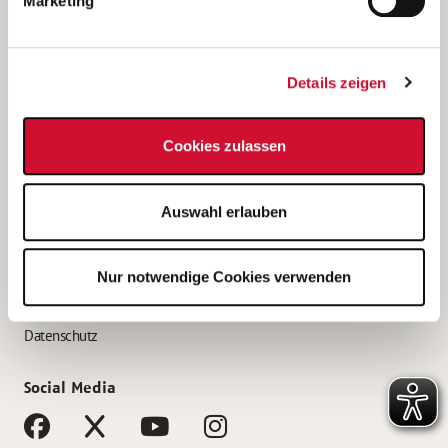
Marketing
Bewerbungstipps
Bewerbung als Altenpfleger*in
Details zeigen
Bewerbung als Krankenpfleger*in
Bewerbung als Altenpflegehelfer*in
Cookies zulassen
Bewerbung als Erzieher*in
Service
Auswahl erlauben
AWO Gliederungen nach Bundesland
Stellenangebote nach Bundesländern
Nur notwendige Cookies verwenden
Sitemap
Impressum
Datenschutz
Social Media