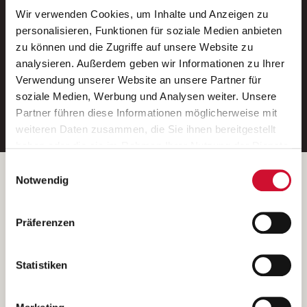
Wir verwenden Cookies, um Inhalte und Anzeigen zu
Neue Stellen per E-Mail.
personalisieren, Funktionen für soziale Medien anbieten
zu können und die Zugriffe auf unsere Website zu
Ein kostenloser Service von AWO
analysieren. Außerdem geben wir Informationen zu Ihrer
Jobs.
Verwendung unserer Website an unsere Partner für
soziale Medien, Werbung und Analysen weiter. Unsere
E-Mail-Adresse eintragen
Partner führen diese Informationen möglicherweise mit
weiteren Daten zusammen, die Sie ihnen bereitgestellt
haben oder die sie im Rahmen Ihrer Nutzung der Dienste
gesammelt haben.
Einwilligungsauswahl
Wenn Sie auf „Cookies zulassen“ klicken, so stimmen
Betreiber der Webseite
Notwendig
Sie der Speicherung sämtlicher Cookies zu. Sie können
Garitz Bewirtschaftungsbetriebe GmbH
Ihre Einwilligung selbstverständlich jederzeit widerrufen,
Kantstraße 45a
Präferenzen
indem Sie die Cookie-Einstellungen aufrufen und diese
97074 Würzburg
abändern. Weitere Informationen finden Sie in
(Ein Tochterunternehmen des AWO Bezirksverbandes Unterfranken
unserer
Datenschutzerklärung
.
Statistiken
e.V.)
Bitte senden Sie an diese Anschrift keine Bewerbungen.