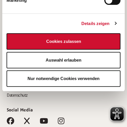
Marketing
Bewerbungstipps
Bewerbung als Altenpfleger*in
Details zeigen
Bewerbung als Krankenpfleger*in
Bewerbung als Altenpflegehelfer*in
Cookies zulassen
Bewerbung als Erzieher*in
Service
Auswahl erlauben
AWO Gliederungen nach Bundesland
Stellenangebote nach Bundesländern
Nur notwendige Cookies verwenden
Sitemap
Impressum
Datenschutz
Social Media