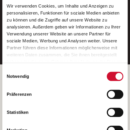
Wir verwenden Cookies, um Inhalte und Anzeigen zu
Neue Stellen per E-Mail.
personalisieren, Funktionen für soziale Medien anbieten
zu können und die Zugriffe auf unsere Website zu
Ein kostenloser Service von AWO
analysieren. Außerdem geben wir Informationen zu Ihrer
Jobs.
Verwendung unserer Website an unsere Partner für
soziale Medien, Werbung und Analysen weiter. Unsere
E-Mail-Adresse eintragen
Partner führen diese Informationen möglicherweise mit
weiteren Daten zusammen, die Sie ihnen bereitgestellt
haben oder die sie im Rahmen Ihrer Nutzung der Dienste
gesammelt haben.
Einwilligungsauswahl
Wenn Sie auf „Cookies zulassen“ klicken, so stimmen
Betreiber der Webseite
Notwendig
Sie der Speicherung sämtlicher Cookies zu. Sie können
Garitz Bewirtschaftungsbetriebe GmbH
Ihre Einwilligung selbstverständlich jederzeit widerrufen,
Kantstraße 45a
Präferenzen
indem Sie die Cookie-Einstellungen aufrufen und diese
97074 Würzburg
abändern. Weitere Informationen finden Sie in
(Ein Tochterunternehmen des AWO Bezirksverbandes Unterfranken
unserer
Datenschutzerklärung
.
Statistiken
e.V.)
Bitte senden Sie an diese Anschrift keine Bewerbungen.