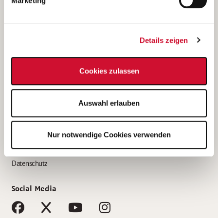
Marketing
Bewerbungstipps
Bewerbung als Altenpfleger*in
Details zeigen
Bewerbung als Krankenpfleger*in
Bewerbung als Altenpflegehelfer*in
Cookies zulassen
Bewerbung als Erzieher*in
Service
Auswahl erlauben
AWO Gliederungen nach Bundesland
Stellenangebote nach Bundesländern
Nur notwendige Cookies verwenden
Sitemap
Impressum
Datenschutz
Social Media