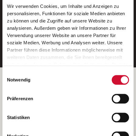
Wir verwenden Cookies, um Inhalte und Anzeigen zu
Neue Stellen per E-Mail.
personalisieren, Funktionen für soziale Medien anbieten
zu können und die Zugriffe auf unsere Website zu
Ein kostenloser Service von AWO
analysieren. Außerdem geben wir Informationen zu Ihrer
Jobs.
Verwendung unserer Website an unsere Partner für
soziale Medien, Werbung und Analysen weiter. Unsere
E-Mail-Adresse eintragen
Partner führen diese Informationen möglicherweise mit
weiteren Daten zusammen, die Sie ihnen bereitgestellt
haben oder die sie im Rahmen Ihrer Nutzung der Dienste
gesammelt haben.
Einwilligungsauswahl
Wenn Sie auf „Cookies zulassen“ klicken, so stimmen
Betreiber der Webseite
Notwendig
Sie der Speicherung sämtlicher Cookies zu. Sie können
Garitz Bewirtschaftungsbetriebe GmbH
Ihre Einwilligung selbstverständlich jederzeit widerrufen,
Kantstraße 45a
Präferenzen
indem Sie die Cookie-Einstellungen aufrufen und diese
97074 Würzburg
abändern. Weitere Informationen finden Sie in
(Ein Tochterunternehmen des AWO Bezirksverbandes Unterfranken
unserer
Datenschutzerklärung
.
Statistiken
e.V.)
Bitte senden Sie an diese Anschrift keine Bewerbungen.