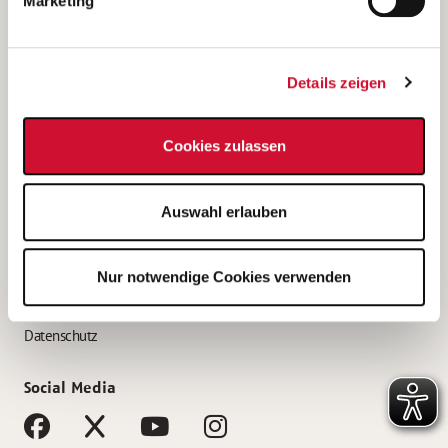
Marketing
Bewerbungstipps
Bewerbung als Altenpfleger*in
Details zeigen
Bewerbung als Krankenpfleger*in
Bewerbung als Altenpflegehelfer*in
Cookies zulassen
Bewerbung als Erzieher*in
Service
Auswahl erlauben
AWO Gliederungen nach Bundesland
Stellenangebote nach Bundesländern
Nur notwendige Cookies verwenden
Sitemap
Impressum
Datenschutz
Social Media