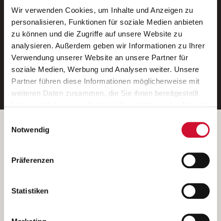
Wir verwenden Cookies, um Inhalte und Anzeigen zu
Neue Stellen per E-Mail.
personalisieren, Funktionen für soziale Medien anbieten
zu können und die Zugriffe auf unsere Website zu
Ein kostenloser Service von AWO
analysieren. Außerdem geben wir Informationen zu Ihrer
Jobs.
Verwendung unserer Website an unsere Partner für
soziale Medien, Werbung und Analysen weiter. Unsere
E-Mail-Adresse eintragen
Partner führen diese Informationen möglicherweise mit
weiteren Daten zusammen, die Sie ihnen bereitgestellt
haben oder die sie im Rahmen Ihrer Nutzung der Dienste
gesammelt haben.
Einwilligungsauswahl
Wenn Sie auf „Cookies zulassen“ klicken, so stimmen
Betreiber der Webseite
Notwendig
Sie der Speicherung sämtlicher Cookies zu. Sie können
Garitz Bewirtschaftungsbetriebe GmbH
Ihre Einwilligung selbstverständlich jederzeit widerrufen,
Kantstraße 45a
Präferenzen
indem Sie die Cookie-Einstellungen aufrufen und diese
97074 Würzburg
abändern. Weitere Informationen finden Sie in
(Ein Tochterunternehmen des AWO Bezirksverbandes Unterfranken
unserer
Datenschutzerklärung
.
Statistiken
e.V.)
Bitte senden Sie an diese Anschrift keine Bewerbungen.