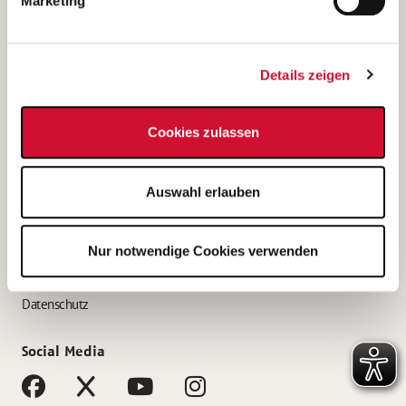
Marketing
Bewerbungstipps
Bewerbung als Altenpfleger*in
Details zeigen
Bewerbung als Krankenpfleger*in
Bewerbung als Altenpflegehelfer*in
Cookies zulassen
Bewerbung als Erzieher*in
Service
Auswahl erlauben
AWO Gliederungen nach Bundesland
Stellenangebote nach Bundesländern
Nur notwendige Cookies verwenden
Sitemap
Impressum
Datenschutz
Social Media