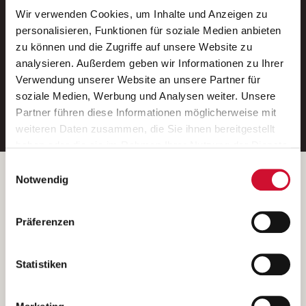
Wir verwenden Cookies, um Inhalte und Anzeigen zu
Neue Stellen per E-Mail.
personalisieren, Funktionen für soziale Medien anbieten
zu können und die Zugriffe auf unsere Website zu
Ein kostenloser Service von AWO
analysieren. Außerdem geben wir Informationen zu Ihrer
Jobs.
Verwendung unserer Website an unsere Partner für
soziale Medien, Werbung und Analysen weiter. Unsere
E-Mail-Adresse eintragen
Partner führen diese Informationen möglicherweise mit
weiteren Daten zusammen, die Sie ihnen bereitgestellt
haben oder die sie im Rahmen Ihrer Nutzung der Dienste
gesammelt haben.
Einwilligungsauswahl
Wenn Sie auf „Cookies zulassen“ klicken, so stimmen
Betreiber der Webseite
Notwendig
Sie der Speicherung sämtlicher Cookies zu. Sie können
Garitz Bewirtschaftungsbetriebe GmbH
Ihre Einwilligung selbstverständlich jederzeit widerrufen,
Kantstraße 45a
Präferenzen
indem Sie die Cookie-Einstellungen aufrufen und diese
97074 Würzburg
abändern. Weitere Informationen finden Sie in
(Ein Tochterunternehmen des AWO Bezirksverbandes Unterfranken
unserer
Datenschutzerklärung
.
Statistiken
e.V.)
Bitte senden Sie an diese Anschrift keine Bewerbungen.