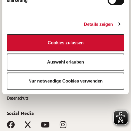
Marketing
Bewerbungstipps
Bewerbung als Altenpfleger*in
Details zeigen
Bewerbung als Krankenpfleger*in
Bewerbung als Altenpflegehelfer*in
Cookies zulassen
Bewerbung als Erzieher*in
Service
Auswahl erlauben
AWO Gliederungen nach Bundesland
Stellenangebote nach Bundesländern
Nur notwendige Cookies verwenden
Sitemap
Impressum
Datenschutz
Social Media