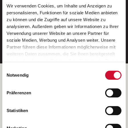
Wir verwenden Cookies, um Inhalte und Anzeigen zu
Neue Stellen per E-Mail.
personalisieren, Funktionen für soziale Medien anbieten
zu können und die Zugriffe auf unsere Website zu
Ein kostenloser Service von AWO
analysieren. Außerdem geben wir Informationen zu Ihrer
Jobs.
Verwendung unserer Website an unsere Partner für
soziale Medien, Werbung und Analysen weiter. Unsere
E-Mail-Adresse eintragen
Partner führen diese Informationen möglicherweise mit
weiteren Daten zusammen, die Sie ihnen bereitgestellt
haben oder die sie im Rahmen Ihrer Nutzung der Dienste
gesammelt haben.
Einwilligungsauswahl
Wenn Sie auf „Cookies zulassen“ klicken, so stimmen
Betreiber der Webseite
Notwendig
Sie der Speicherung sämtlicher Cookies zu. Sie können
Garitz Bewirtschaftungsbetriebe GmbH
Ihre Einwilligung selbstverständlich jederzeit widerrufen,
Kantstraße 45a
Präferenzen
indem Sie die Cookie-Einstellungen aufrufen und diese
97074 Würzburg
abändern. Weitere Informationen finden Sie in
(Ein Tochterunternehmen des AWO Bezirksverbandes Unterfranken
unserer
Datenschutzerklärung
.
Statistiken
e.V.)
Bitte senden Sie an diese Anschrift keine Bewerbungen.