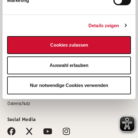
Marketing
Bewerbungstipps
Bewerbung als Altenpfleger*in
Details zeigen
Bewerbung als Krankenpfleger*in
Bewerbung als Altenpflegehelfer*in
Cookies zulassen
Bewerbung als Erzieher*in
Service
Auswahl erlauben
AWO Gliederungen nach Bundesland
Stellenangebote nach Bundesländern
Nur notwendige Cookies verwenden
Sitemap
Impressum
Datenschutz
Social Media