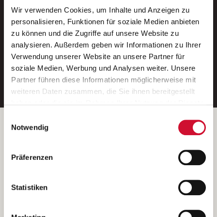
Wir verwenden Cookies, um Inhalte und Anzeigen zu
Neue Stellen per E-Mail.
personalisieren, Funktionen für soziale Medien anbieten
zu können und die Zugriffe auf unsere Website zu
Ein kostenloser Service von AWO
analysieren. Außerdem geben wir Informationen zu Ihrer
Jobs.
Verwendung unserer Website an unsere Partner für
soziale Medien, Werbung und Analysen weiter. Unsere
E-Mail-Adresse eintragen
Partner führen diese Informationen möglicherweise mit
weiteren Daten zusammen, die Sie ihnen bereitgestellt
haben oder die sie im Rahmen Ihrer Nutzung der Dienste
gesammelt haben.
Einwilligungsauswahl
Wenn Sie auf „Cookies zulassen“ klicken, so stimmen
Betreiber der Webseite
Notwendig
Sie der Speicherung sämtlicher Cookies zu. Sie können
Garitz Bewirtschaftungsbetriebe GmbH
Ihre Einwilligung selbstverständlich jederzeit widerrufen,
Kantstraße 45a
Präferenzen
indem Sie die Cookie-Einstellungen aufrufen und diese
97074 Würzburg
abändern. Weitere Informationen finden Sie in
(Ein Tochterunternehmen des AWO Bezirksverbandes Unterfranken
unserer
Datenschutzerklärung
.
Statistiken
e.V.)
Bitte senden Sie an diese Anschrift keine Bewerbungen.