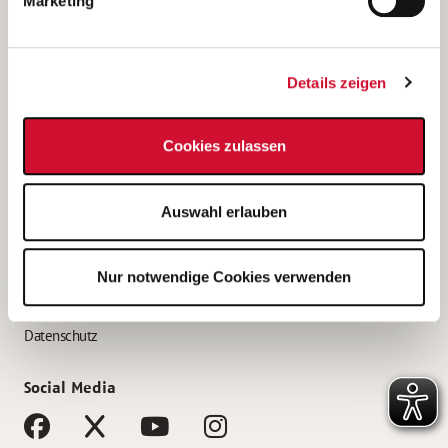
Marketing
Bewerbungstipps
Bewerbung als Altenpfleger*in
Details zeigen
Bewerbung als Krankenpfleger*in
Bewerbung als Altenpflegehelfer*in
Cookies zulassen
Bewerbung als Erzieher*in
Service
Auswahl erlauben
AWO Gliederungen nach Bundesland
Stellenangebote nach Bundesländern
Nur notwendige Cookies verwenden
Sitemap
Impressum
Datenschutz
Social Media