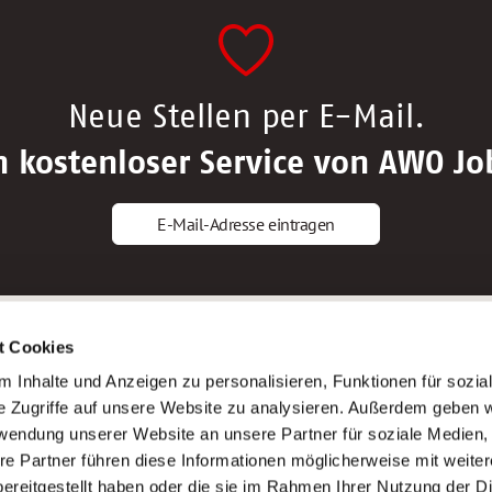
Neue Stellen per E-Mail.
n kostenloser Service von AWO Jo
E-Mail-Adresse eintragen
gstipps
Service
t Cookies
ls Altenpfleger*in
AWO Gliederungen nach Bundeslan
 Inhalte und Anzeigen zu personalisieren, Funktionen für sozia
ls Krankenpfleger*in
Stellenangebote nach Bundeslände
e Zugriffe auf unsere Website zu analysieren. Außerdem geben w
ls Altenpflegehelfer*in
Sitemap
rwendung unserer Website an unsere Partner für soziale Medien
ls Erzieher*in
Impressum
re Partner führen diese Informationen möglicherweise mit weite
Datenschutz
ereitgestellt haben oder die sie im Rahmen Ihrer Nutzung der D