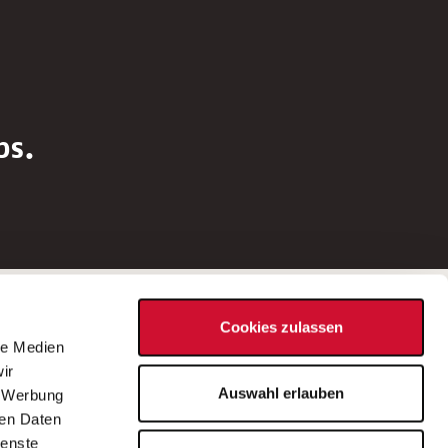
bs.
Social Media
Cookies zulassen
d
le Medien
rn
ir
Bei Fragen zu einer Stellenausschreibung
Auswahl erlauben
, Werbung
wenden Sie sich bitte an die*den in der
ren Daten
Stellenausschreibung genannte*n
ienste