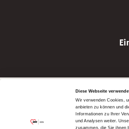
Ei
Betreiber der Webseite
Bewerbun
Diese Webseite verwende
Garitz Bewirtschaftungsbetriebe GmbH
Bewerbung a
Wir verwenden Cookies, um
Kantstraße 45a
Bewerbung a
anbieten zu können und di
97074 Würzburg
Bewerbung a
Informationen zu Ihrer Ve
(Ein Tochterunternehmen des AWO
Bewerbung a
und Analysen weiter. Unse
Bezirksverbandes Unterfranken e.V.)
zusammen, die Sie ihnen b