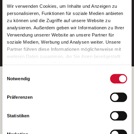
Wir verwenden Cookies, um Inhalte und Anzeigen zu
Neue Stellen per E-Mail.
personalisieren, Funktionen für soziale Medien anbieten
zu können und die Zugriffe auf unsere Website zu
Ein kostenloser Service von AWO
analysieren. Außerdem geben wir Informationen zu Ihrer
Jobs.
Verwendung unserer Website an unsere Partner für
soziale Medien, Werbung und Analysen weiter. Unsere
E-Mail-Adresse eintragen
Partner führen diese Informationen möglicherweise mit
weiteren Daten zusammen, die Sie ihnen bereitgestellt
haben oder die sie im Rahmen Ihrer Nutzung der Dienste
gesammelt haben.
Einwilligungsauswahl
Wenn Sie auf „Cookies zulassen“ klicken, so stimmen
Betreiber der Webseite
Notwendig
Sie der Speicherung sämtlicher Cookies zu. Sie können
Garitz Bewirtschaftungsbetriebe GmbH
Ihre Einwilligung selbstverständlich jederzeit widerrufen,
Kantstraße 45a
Präferenzen
indem Sie die Cookie-Einstellungen aufrufen und diese
97074 Würzburg
abändern. Weitere Informationen finden Sie in
(Ein Tochterunternehmen des AWO Bezirksverbandes Unterfranken
unserer
Datenschutzerklärung
.
Statistiken
e.V.)
Bitte senden Sie an diese Anschrift keine Bewerbungen.