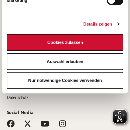
Marketing
Bewerbungstipps
Bewerbung als Altenpfleger*in
Details zeigen
Bewerbung als Krankenpfleger*in
Bewerbung als Altenpflegehelfer*in
Cookies zulassen
Bewerbung als Erzieher*in
Service
Auswahl erlauben
AWO Gliederungen nach Bundesland
Stellenangebote nach Bundesländern
Nur notwendige Cookies verwenden
Sitemap
Impressum
Datenschutz
Social Media