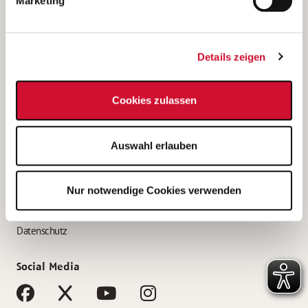
Marketing
Bewerbungstipps
Bewerbung als Altenpfleger*in
Details zeigen
Bewerbung als Krankenpfleger*in
Bewerbung als Altenpflegehelfer*in
Cookies zulassen
Bewerbung als Erzieher*in
Service
Auswahl erlauben
AWO Gliederungen nach Bundesland
Stellenangebote nach Bundesländern
Nur notwendige Cookies verwenden
Sitemap
Impressum
Datenschutz
Social Media