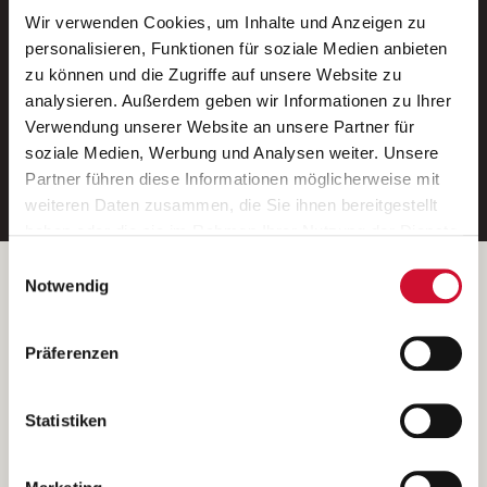
Wir verwenden Cookies, um Inhalte und Anzeigen zu
Neue Stellen per E-Mail.
personalisieren, Funktionen für soziale Medien anbieten
zu können und die Zugriffe auf unsere Website zu
Ein kostenloser Service von AWO
analysieren. Außerdem geben wir Informationen zu Ihrer
Jobs.
Verwendung unserer Website an unsere Partner für
soziale Medien, Werbung und Analysen weiter. Unsere
E-Mail-Adresse eintragen
Partner führen diese Informationen möglicherweise mit
weiteren Daten zusammen, die Sie ihnen bereitgestellt
haben oder die sie im Rahmen Ihrer Nutzung der Dienste
gesammelt haben.
Einwilligungsauswahl
Wenn Sie auf „Cookies zulassen“ klicken, so stimmen
Betreiber der Webseite
Notwendig
Sie der Speicherung sämtlicher Cookies zu. Sie können
Garitz Bewirtschaftungsbetriebe GmbH
Ihre Einwilligung selbstverständlich jederzeit widerrufen,
Kantstraße 45a
Präferenzen
indem Sie die Cookie-Einstellungen aufrufen und diese
97074 Würzburg
abändern. Weitere Informationen finden Sie in
(Ein Tochterunternehmen des AWO Bezirksverbandes Unterfranken
unserer
Datenschutzerklärung
.
Statistiken
e.V.)
Bitte senden Sie an diese Anschrift keine Bewerbungen.