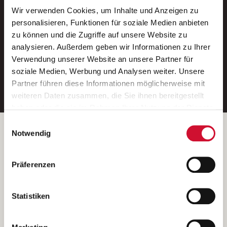
Wir verwenden Cookies, um Inhalte und Anzeigen zu
Neue Stellen per E-Mail.
personalisieren, Funktionen für soziale Medien anbieten
zu können und die Zugriffe auf unsere Website zu
Ein kostenloser Service von AWO
analysieren. Außerdem geben wir Informationen zu Ihrer
Jobs.
Verwendung unserer Website an unsere Partner für
soziale Medien, Werbung und Analysen weiter. Unsere
E-Mail-Adresse eintragen
Partner führen diese Informationen möglicherweise mit
weiteren Daten zusammen, die Sie ihnen bereitgestellt
haben oder die sie im Rahmen Ihrer Nutzung der Dienste
gesammelt haben.
Einwilligungsauswahl
Wenn Sie auf „Cookies zulassen“ klicken, so stimmen
Betreiber der Webseite
Notwendig
Sie der Speicherung sämtlicher Cookies zu. Sie können
Garitz Bewirtschaftungsbetriebe GmbH
Ihre Einwilligung selbstverständlich jederzeit widerrufen,
Kantstraße 45a
Präferenzen
indem Sie die Cookie-Einstellungen aufrufen und diese
97074 Würzburg
abändern. Weitere Informationen finden Sie in
(Ein Tochterunternehmen des AWO Bezirksverbandes Unterfranken
unserer
Datenschutzerklärung
.
Statistiken
e.V.)
Bitte senden Sie an diese Anschrift keine Bewerbungen.