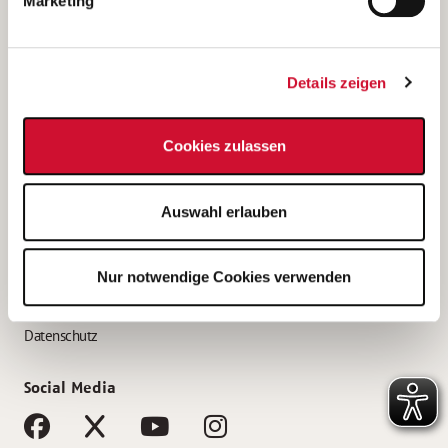
Marketing
Bewerbungstipps
Bewerbung als Altenpfleger*in
Details zeigen
Bewerbung als Krankenpfleger*in
Bewerbung als Altenpflegehelfer*in
Cookies zulassen
Bewerbung als Erzieher*in
Service
Auswahl erlauben
AWO Gliederungen nach Bundesland
Stellenangebote nach Bundesländern
Nur notwendige Cookies verwenden
Sitemap
Impressum
Datenschutz
Social Media