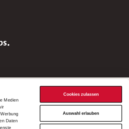
bs.
Social Media
Cookies zulassen
d
le Medien
rn
ir
Bei Fragen zu einer Stellenausschreibung
Auswahl erlauben
, Werbung
wenden Sie sich bitte an die*den in der
ren Daten
Stellenausschreibung genannte*n
ienste