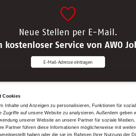
Neue Stellen per E-Mail.
n kostenloser Service von AWO Jo
E-Mail-Adresse eintragen
gstipps
Service
t Cookies
ls Altenpfleger*in
AWO Gliederungen nach Bundeslan
 Inhalte und Anzeigen zu personalisieren, Funktionen für sozia
ls Krankenpfleger*in
Stellenangebote nach Bundeslände
e Zugriffe auf unsere Website zu analysieren. Außerdem geben w
ls Altenpflegehelfer*in
Sitemap
rwendung unserer Website an unsere Partner für soziale Medien
ls Erzieher*in
Impressum
re Partner führen diese Informationen möglicherweise mit weite
Datenschutz
ereitgestellt haben oder die sie im Rahmen Ihrer Nutzung der D