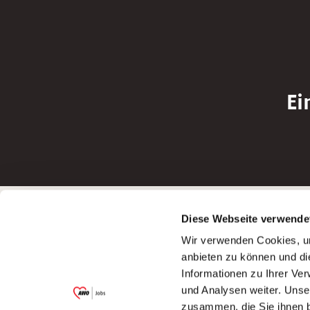
Ei
Betreiber der Webseite
Bewerbun
Diese Webseite verwende
Garitz Bewirtschaftungsbetriebe GmbH
Bewerbung a
Wir verwenden Cookies, um
Kantstraße 45a
Bewerbung a
anbieten zu können und di
97074 Würzburg
Bewerbung a
Informationen zu Ihrer Ve
(Ein Tochterunternehmen des AWO
Bewerbung a
und Analysen weiter. Unse
Bezirksverbandes Unterfranken e.V.)
zusammen, die Sie ihnen b