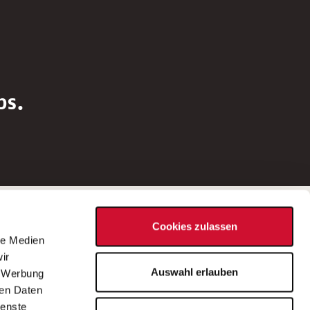
bs.
Social Media
Cookies zulassen
d
le Medien
rn
ir
Bei Fragen zu einer Stellenausschreibung
Auswahl erlauben
, Werbung
wenden Sie sich bitte an die*den in der
ren Daten
Stellenausschreibung genannte*n
ienste