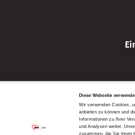
Ei
Betreiber der Webseite
Bewerbun
Diese Webseite verwende
Garitz Bewirtschaftungsbetriebe GmbH
Bewerbung a
Wir verwenden Cookies, um
Kantstraße 45a
Bewerbung a
anbieten zu können und di
97074 Würzburg
Bewerbung a
Informationen zu Ihrer Ve
(Ein Tochterunternehmen des AWO
Bewerbung a
und Analysen weiter. Unse
Bezirksverbandes Unterfranken e.V.)
zusammen, die Sie ihnen b