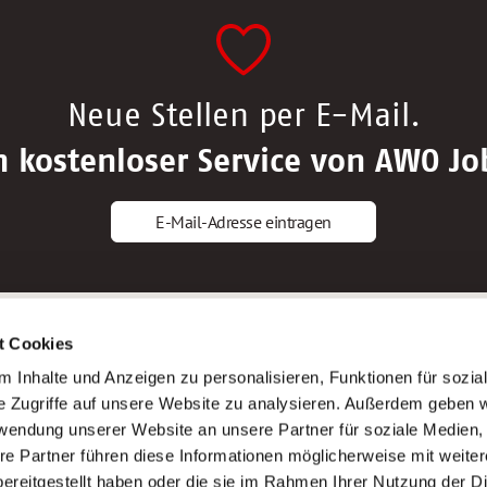
Neue Stellen per E-Mail.
n kostenloser Service von AWO Jo
E-Mail-Adresse eintragen
gstipps
Service
t Cookies
ls Altenpfleger*in
AWO Gliederungen nach Bundeslan
 Inhalte und Anzeigen zu personalisieren, Funktionen für sozia
ls Krankenpfleger*in
Stellenangebote nach Bundeslände
e Zugriffe auf unsere Website zu analysieren. Außerdem geben w
ls Altenpflegehelfer*in
Sitemap
rwendung unserer Website an unsere Partner für soziale Medien
ls Erzieher*in
Impressum
re Partner führen diese Informationen möglicherweise mit weite
Datenschutz
ereitgestellt haben oder die sie im Rahmen Ihrer Nutzung der D