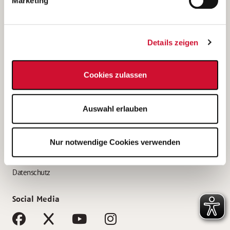
Marketing
Bewerbungstipps
Bewerbung als Altenpfleger*in
Details zeigen
Bewerbung als Krankenpfleger*in
Bewerbung als Altenpflegehelfer*in
Cookies zulassen
Bewerbung als Erzieher*in
Service
Auswahl erlauben
AWO Gliederungen nach Bundesland
Stellenangebote nach Bundesländern
Nur notwendige Cookies verwenden
Sitemap
Impressum
Datenschutz
Social Media