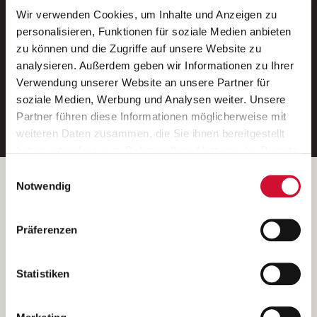
Wir verwenden Cookies, um Inhalte und Anzeigen zu
Neue Stellen per E-Mail.
personalisieren, Funktionen für soziale Medien anbieten
zu können und die Zugriffe auf unsere Website zu
Ein kostenloser Service von AWO
analysieren. Außerdem geben wir Informationen zu Ihrer
Jobs.
Verwendung unserer Website an unsere Partner für
soziale Medien, Werbung und Analysen weiter. Unsere
E-Mail-Adresse eintragen
Partner führen diese Informationen möglicherweise mit
weiteren Daten zusammen, die Sie ihnen bereitgestellt
haben oder die sie im Rahmen Ihrer Nutzung der Dienste
gesammelt haben.
Einwilligungsauswahl
Wenn Sie auf „Cookies zulassen“ klicken, so stimmen
Betreiber der Webseite
Notwendig
Sie der Speicherung sämtlicher Cookies zu. Sie können
Garitz Bewirtschaftungsbetriebe GmbH
Ihre Einwilligung selbstverständlich jederzeit widerrufen,
Kantstraße 45a
Präferenzen
indem Sie die Cookie-Einstellungen aufrufen und diese
97074 Würzburg
abändern. Weitere Informationen finden Sie in
(Ein Tochterunternehmen des AWO Bezirksverbandes Unterfranken
unserer
Datenschutzerklärung
.
Statistiken
e.V.)
Bitte senden Sie an diese Anschrift keine Bewerbungen.