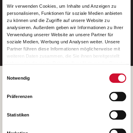
Wir verwenden Cookies, um Inhalte und Anzeigen zu
Neue Stellen per E-Mail.
personalisieren, Funktionen für soziale Medien anbieten
zu können und die Zugriffe auf unsere Website zu
Ein kostenloser Service von AWO
analysieren. Außerdem geben wir Informationen zu Ihrer
Jobs.
Verwendung unserer Website an unsere Partner für
soziale Medien, Werbung und Analysen weiter. Unsere
E-Mail-Adresse eintragen
Partner führen diese Informationen möglicherweise mit
weiteren Daten zusammen, die Sie ihnen bereitgestellt
haben oder die sie im Rahmen Ihrer Nutzung der Dienste
gesammelt haben.
Einwilligungsauswahl
Wenn Sie auf „Cookies zulassen“ klicken, so stimmen
Betreiber der Webseite
Notwendig
Sie der Speicherung sämtlicher Cookies zu. Sie können
Garitz Bewirtschaftungsbetriebe GmbH
Ihre Einwilligung selbstverständlich jederzeit widerrufen,
Kantstraße 45a
Präferenzen
indem Sie die Cookie-Einstellungen aufrufen und diese
97074 Würzburg
abändern. Weitere Informationen finden Sie in
(Ein Tochterunternehmen des AWO Bezirksverbandes Unterfranken
unserer
Datenschutzerklärung
.
Statistiken
e.V.)
Bitte senden Sie an diese Anschrift keine Bewerbungen.