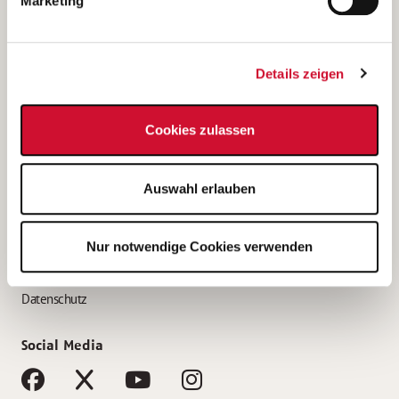
Marketing
Bewerbungstipps
Bewerbung als Altenpfleger*in
Details zeigen
Bewerbung als Krankenpfleger*in
Bewerbung als Altenpflegehelfer*in
Cookies zulassen
Bewerbung als Erzieher*in
Service
Auswahl erlauben
AWO Gliederungen nach Bundesland
Stellenangebote nach Bundesländern
Nur notwendige Cookies verwenden
Sitemap
Impressum
Datenschutz
Social Media