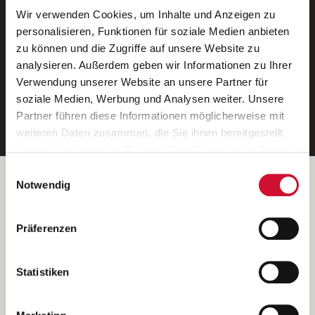
Wir verwenden Cookies, um Inhalte und Anzeigen zu
Neue Stellen per E-Mail.
personalisieren, Funktionen für soziale Medien anbieten
zu können und die Zugriffe auf unsere Website zu
Ein kostenloser Service von AWO
analysieren. Außerdem geben wir Informationen zu Ihrer
Jobs.
Verwendung unserer Website an unsere Partner für
soziale Medien, Werbung und Analysen weiter. Unsere
E-Mail-Adresse eintragen
Partner führen diese Informationen möglicherweise mit
weiteren Daten zusammen, die Sie ihnen bereitgestellt
haben oder die sie im Rahmen Ihrer Nutzung der Dienste
gesammelt haben.
Einwilligungsauswahl
Wenn Sie auf „Cookies zulassen“ klicken, so stimmen
Betreiber der Webseite
Notwendig
Sie der Speicherung sämtlicher Cookies zu. Sie können
Garitz Bewirtschaftungsbetriebe GmbH
Ihre Einwilligung selbstverständlich jederzeit widerrufen,
Kantstraße 45a
Präferenzen
indem Sie die Cookie-Einstellungen aufrufen und diese
97074 Würzburg
abändern. Weitere Informationen finden Sie in
(Ein Tochterunternehmen des AWO Bezirksverbandes Unterfranken
unserer
Datenschutzerklärung
.
Statistiken
e.V.)
Bitte senden Sie an diese Anschrift keine Bewerbungen.