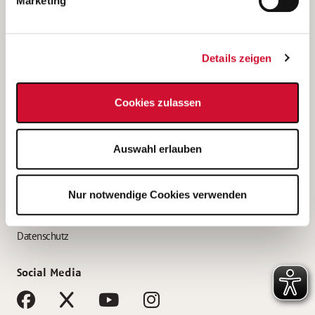
Marketing
Bewerbungstipps
Bewerbung als Altenpfleger*in
Details zeigen
Bewerbung als Krankenpfleger*in
Bewerbung als Altenpflegehelfer*in
Cookies zulassen
Bewerbung als Erzieher*in
Service
Auswahl erlauben
AWO Gliederungen nach Bundesland
Stellenangebote nach Bundesländern
Nur notwendige Cookies verwenden
Sitemap
Impressum
Datenschutz
Social Media